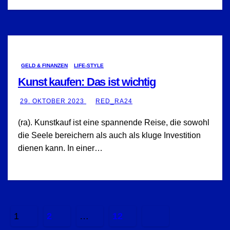
GELD & FINANZEN
LIFE-STYLE
Kunst kaufen: Das ist wichtig
29. OKTOBER 2023
RED_RA24
(ra). Kunstkauf ist eine spannende Reise, die sowohl
die Seele bereichern als auch als kluge Investition
dienen kann. In einer…
Seitennummerierung
1
2
…
12