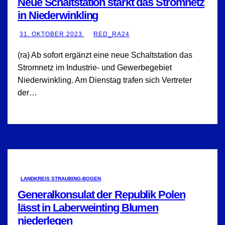
Neue Schaltstation stärkt das Stromnetz
in Niederwinkling
31. OKTOBER 2023
RED_RA24
(ra) Ab sofort ergänzt eine neue Schaltstation das
Stromnetz im Industrie- und Gewerbegebiet
Niederwinkling. Am Dienstag trafen sich Vertreter
der…
LANDKREIS STRAUBING-BOGEN
Generalkonsulat der Republik Polen
lässt in Laberweinting Blumen
niederlegen