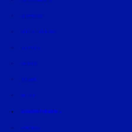
GELD & FINANZEN
GESUNDHEIT
REISE & ERHOLUNG
LIFE-STYLE
KARRIERE
TECHNIK
WETTER
SONDERTHEMEN
PODCASTS