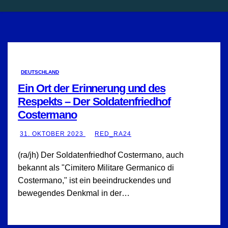
DEUTSCHLAND
Ein Ort der Erinnerung und des
Respekts – Der Soldatenfriedhof
Costermano
31. OKTOBER 2023
RED_RA24
(ra/jh) Der Soldatenfriedhof Costermano, auch
bekannt als "Cimitero Militare Germanico di
Costermano," ist ein beeindruckendes und
bewegendes Denkmal in der…