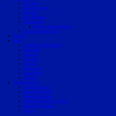
Podcasts
Kids & Teenies
Senioren
Katz & Hund
Valentinstag
Meine Liebeserklärung
Bundestagswahl 2017
Vereine
Sport
Eishockey/Inlinehockey
Volleyball
Fussball
Handball
Football
Trabrennen
Kampfsport
Sonstige
Veranstaltungen
Veranstaltungen
Region Straubing
Region Landshut
Region Dingolfing-Landau
Raum Deggendorf
Bluval