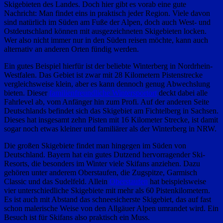
Skigebieten des Landes. Doch hier gibt es vorab eine gute
Nachricht: Man findet eins in praktisch jeder Region. Viele davon
sind natürlich im Süden am Fuße der Alpen, doch auch West- und
Ostdeutschland können mit ausgezeichneten Skigebieten locken.
Wer also nicht immer nur in den Süden reisen möchte, kann auch
alternativ an anderen Orten fündig werden.
Ein gutes Beispiel hierfür ist der beliebte Winterberg in Nordrhein-
Westfalen. Das Gebiet ist zwar mit 28 Kilometern Pistenstrecke
vergleichsweise klein, aber es kann dennoch genug Abwechslung
bieten. Dieser
familienfreundliche Wintersportort
deckt dabei alle
Fahrlevel ab, vom Anfänger hin zum Profi. Auf der anderen Seite
Deutschlands befindet sich das Skigebiet am Fichtelberg in Sachsen.
Dieses hat insgesamt zehn Pisten mit 16 Kilometer Strecke, ist damit
sogar noch etwas kleiner und familiärer als der Winterberg in NRW.
Die großen Skigebiete findet man hingegen im Süden von
Deutschland. Bayern hat ein gutes Dutzend hervorragender Ski-
Resorts, die besonders im Winter viele Skifans anziehen. Dazu
gehören unter anderem Oberstaufen, die Zugspitze, Garmisch
Classic und das Sudelfeld. Allein
Oberstaufen
hat beispielsweise
vier unterschiedliche Skigebiete mit mehr als 60 Pistenkilometern.
Es ist auch mit Abstand das schneesicherste Skigebiet, das auf fast
schon malerische Weise von den Allgäuer Alpen umrandet wird. Ein
Besuch ist für Skifans also praktisch ein Muss.