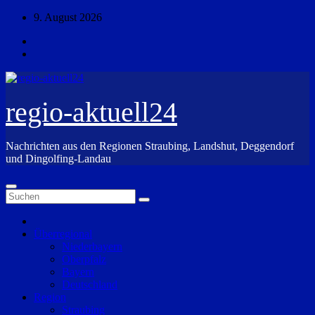
Zum
9. August 2026
Inhalt
springen
regio-aktuell24
Nachrichten aus den Regionen Straubing, Landshut, Deggendorf
und Dingolfing-Landau
Überregional
Niederbayern
Oberpfalz
Bayern
Deutschland
Region
Straubing