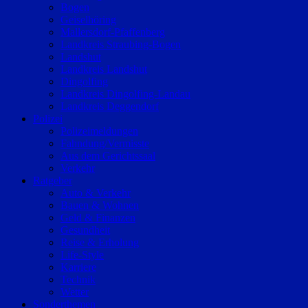
Bogen
Geiselhöring
Mallersdorf-Pfaffenberg
Landkreis Straubing-Bogen
Landshut
Landkreis Landshut
Dingolfing
Landkreis Dingolfing-Landau
Landkreis Deggendorf
Polizei
Polizeimeldungen
Fahndung/Vermisste
Aus dem Gerichtssaal
Verkehr
Ratgeber
Auto & Verkehr
Bauen & Wohnen
Geld & Finanzen
Gesundheit
Reise & Erholung
Life-Style
Karriere
Technik
Wetter
Sonderthemen