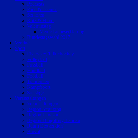
Podcasts
Kids & Teenies
Senioren
Katz & Hund
Valentinstag
Meine Liebeserklärung
Bundestagswahl 2017
Vereine
Sport
Eishockey/Inlinehockey
Volleyball
Fussball
Handball
Football
Trabrennen
Kampfsport
Sonstige
Veranstaltungen
Veranstaltungen
Region Straubing
Region Landshut
Region Dingolfing-Landau
Raum Deggendorf
Bluval