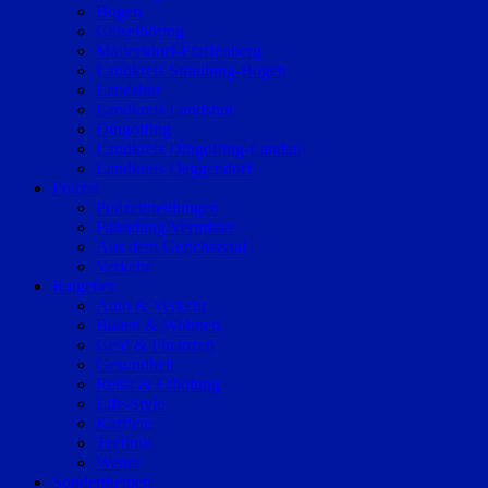
Bogen
Geiselhöring
Mallersdorf-Pfaffenberg
Landkreis Straubing-Bogen
Landshut
Landkreis Landshut
Dingolfing
Landkreis Dingolfing-Landau
Landkreis Deggendorf
Polizei
Polizeimeldungen
Fahndung/Vermisste
Aus dem Gerichtssaal
Verkehr
Ratgeber
Auto & Verkehr
Bauen & Wohnen
Geld & Finanzen
Gesundheit
Reise & Erholung
Life-Style
Karriere
Technik
Wetter
Sonderthemen