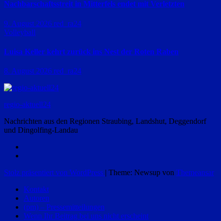
Nachbarschaftsstreit in Mitterfels endet mit Verletzten
9. August 2026
red_ra24
Volleyball
Luisa Keller kehrt zurück ins Nest der Roten Raben
8. August 2026
red_ra24
regio-aktuell24
Nachrichten aus den Regionen Straubing, Landshut, Deggendorf
und Dingolfing-Landau
Stolz präsentiert von WordPress
|
Theme: Newsup von
Themeansar
Kontakt
Autoren
(pm) – Pressemitteilungen
Wenn Ihr Beitrag bei uns nicht erscheint