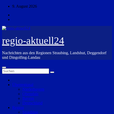
Zum
9. August 2026
Inhalt
springen
regio-aktuell24
Nachrichten aus den Regionen Straubing, Landshut, Deggendorf
und Dingolfing-Landau
Überregional
Niederbayern
Oberpfalz
Bayern
Deutschland
Region
Straubing