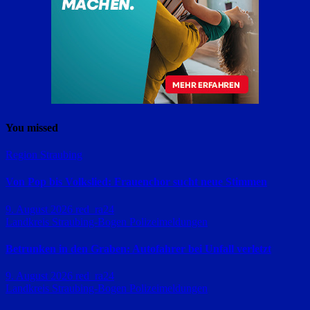
You missed
Region Straubing
Von Pop bis Volkslied: Frauenchor sucht neue Stimmen
9. August 2026
red_ra24
Landkreis Straubing-Bogen
Polizeimeldungen
Betrunken in den Graben: Autofahrer bei Unfall verletzt
9. August 2026
red_ra24
Landkreis Straubing-Bogen
Polizeimeldungen