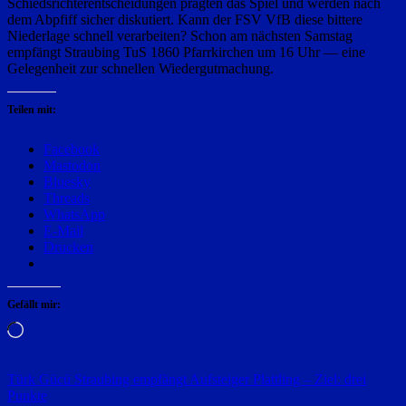
Schiedsrichterentscheidungen prägten das Spiel und werden nach
dem Abpfiff sicher diskutiert. Kann der FSV VfB diese bittere
Niederlage schnell verarbeiten? Schon am nächsten Samstag
empfängt Straubing TuS 1860 Pfarrkirchen um 16 Uhr — eine
Gelegenheit zur schnellen Wiedergutmachung.
Teilen mit:
Facebook
Mastodon
Bluesky
Threads
WhatsApp
E-Mail
Drucken
Gefällt mir:
Wird
geladen …
Beitragsnavigation
Türk Gücü Straubing empfängt Aufsteiger Plattling – Ziel: drei
Punkte