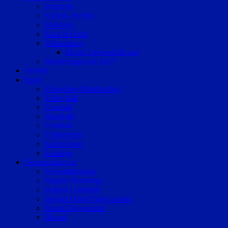
Podcasts
Kids & Teenies
Senioren
Katz & Hund
Valentinstag
Meine Liebeserklärung
Bundestagswahl 2017
Vereine
Sport
Eishockey/Inlinehockey
Volleyball
Fussball
Handball
Football
Trabrennen
Kampfsport
Sonstige
Veranstaltungen
Veranstaltungen
Region Straubing
Region Landshut
Region Dingolfing-Landau
Raum Deggendorf
Bluval