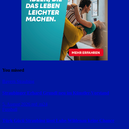
You missed
Bayern
Straubing
Straubinger Erhard Grundl neu im Künstler-Vorstand
5. August 2026
red_ra24
Fussball
Türk Gücü Straubing lässt Luhe-Wildenau keine Chance