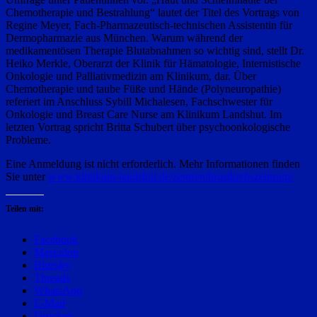
Chemotherapie und Bestrahlung“ lautet der Titel des Vortrags von
Regine Meyer, Fach-Pharmazeutisch-technischen Assistentin für
Dermopharmazie aus München. Warum während der
medikamentösen Therapie Blutabnahmen so wichtig sind, stellt Dr.
Heiko Merkle, Oberarzt der Klinik für Hämatologie, Internistische
Onkologie und Palliativmedizin am Klinikum, dar. Über
Chemotherapie und taube Füße und Hände (Polyneuropathie)
referiert im Anschluss Sybill Michalesen, Fachschwester für
Onkologie und Breast Care Nurse am Klinikum Landshut. Im
letzten Vortrag spricht Britta Schubert über psychoonkologische
Probleme.
Eine Anmeldung ist nicht erforderlich. Mehr Informationen finden
Sie unter
www.klinikum-landshut.de/zentren/brustkrebszentrum/
Teilen mit:
Facebook
Mastodon
Bluesky
Threads
WhatsApp
E-Mail
Drucken