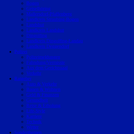
Bogen
Geiselhöring
Mallersdorf-Pfaffenberg
Landkreis Straubing-Bogen
Landshut
Landkreis Landshut
Dingolfing
Landkreis Dingolfing-Landau
Landkreis Deggendorf
Polizei
Polizeimeldungen
Fahndung/Vermisste
Aus dem Gerichtssaal
Verkehr
Ratgeber
Auto & Verkehr
Bauen & Wohnen
Geld & Finanzen
Gesundheit
Reise & Erholung
Life-Style
Karriere
Technik
Wetter
Sonderthemen