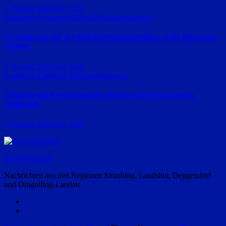
7. August 2026
red_ra24
Landkreis Straubing-Bogen
Polizeimeldungen
Frontalcrash auf der B20 bei Oberschneiding: Acht Menschen
verletzt
7. August 2026
red_ra24
Landkreis Landshut
Polizeimeldungen
Gebäude auf Recyclinghof in Wörth an der Isar steht in
Vollbrand
7. August 2026
red_ra24
regio-aktuell24
Nachrichten aus den Regionen Straubing, Landshut, Deggendorf
und Dingolfing-Landau