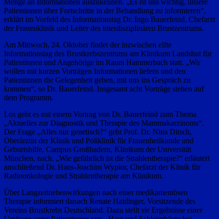
Menge an Informationen auszukennen. „Es ist uns wichtig, unsere
Patientinnen über Fortschritte in der Behandlung zu informieren“,
erklärt im Vorfeld des Informationstag Dr. Ingo Bauerfeind, Chefarzt
der Frauenklinik und Leiter des interdisziplinären Brustzentrums.
Am Mittwoch, 24. Oktober findet der inzwischen elfte
Informationstag des Brustkrebszentrums am Klinikum Landshut für
Patientinnen und Angehörige im Raum Hammerbach statt. „Wir
wollen mit kurzen Vorträgen Informationen liefern und den
Patientinnen die Gelegenheit geben, mit uns ins Gespräch zu
kommen“, so Dr. Bauerfeind. Insgesamt acht Vorträge stehen auf
dem Programm.
Los geht es mit einem Vortrag von Dr. Bauerfeind zum Thema
„Aktuelles zur Diagnostik und Therapie des Mammakarzinoms“.
Der Frage „Alles nur genetisch?“ geht Prof. Dr. Nina Ditsch,
Oberärztin der Klinik und Poliklinik für Frauenheilkunde und
Geburtshilfe, Campus Großhadern, Klinikum der Universität
München, nach. „Wie gefährlich ist die Strahlentherapie?“ erläutert
anschließend Dr. Hans-Joachim Wypior, Chefarzt der Klinik für
Radioonkologie und Strahlentherapie am Klinikum.
Über Langzeitnebenwirkungen nach einer medikamentösen
Therapie informiert danach Renate Haidinger, Vorsitzende des
Vereins Brustkrebs Deutschland. Dazu stellt sie Ergebnisse einer
Umfrage unter Patientinnen vor. „Haut und Schleimhäute bei