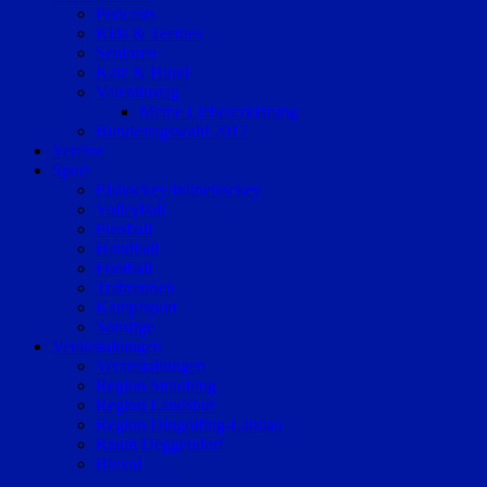
Podcasts
Kids & Teenies
Senioren
Katz & Hund
Valentinstag
Meine Liebeserklärung
Bundestagswahl 2017
Vereine
Sport
Eishockey/Inlinehockey
Volleyball
Fussball
Handball
Football
Trabrennen
Kampfsport
Sonstige
Veranstaltungen
Veranstaltungen
Region Straubing
Region Landshut
Region Dingolfing-Landau
Raum Deggendorf
Bluval