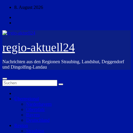
Zum
8. August 2026
Inhalt
springen
regio-aktuell24
Nachrichten aus den Regionen Straubing, Landshut, Deggendorf
und Dingolfing-Landau
Überregional
Niederbayern
Oberpfalz
Bayern
Deutschland
Region
Straubing