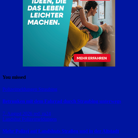
You missed
Polizeimeldungen
Straubing
Betrunken mit dem Fahrrad durch Straubing unterwegs
7. August 2026
red_ra24
Landshut
Polizeimeldungen
Mehr Polizei auf Landshuts Straßen und in der Altstadt