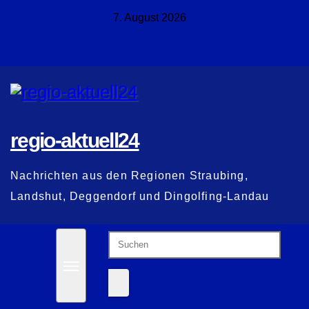
Zum
7. August 2026
Inhalt
springen
regio-aktuell24
Nachrichten aus den Regionen Straubing,
Landshut, Deggendorf und Dingolfing-Landau