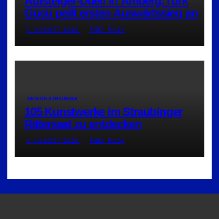
Aufsteiger-Duell in Amberg:Türk
Gücü peilt ersten Auswärtssieg an
6. AUGUST 2026
RED_RA24
REGION STRAUBING
105 Kunstwerke im Straubinger
Rittersaal zu entdecken
6. AUGUST 2026
RED_RA24