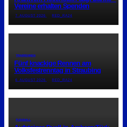
Vereine erhalten Spenden
7. AUGUST 2026
RED_RA24
TRABRENNEN
Fünf knackige Rennen am
Volksfestrenntag in Straubing
6. AUGUST 2026
RED_RA24
FUSSBALL