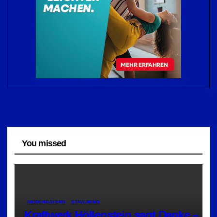
You missed
NIEDERBAYERN
STRAUBING
Kraftwerk Höllenstein sagt Danke –