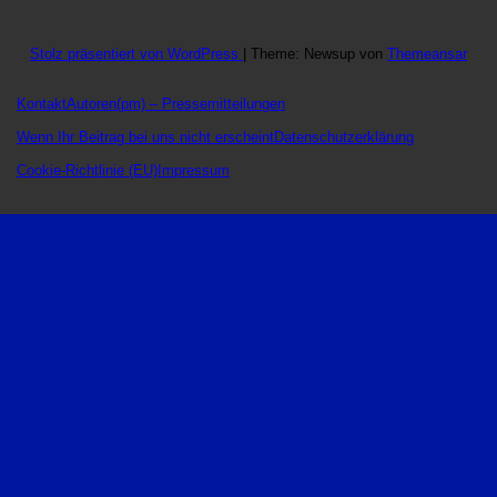
Stolz präsentiert von WordPress
|
Theme: Newsup von
Themeansar
Kontakt
Autoren
(pm) – Pressemitteilungen
Wenn Ihr Beitrag bei uns nicht erscheint
Datenschutzerklärung
Cookie-Richtlinie (EU)
Impressum