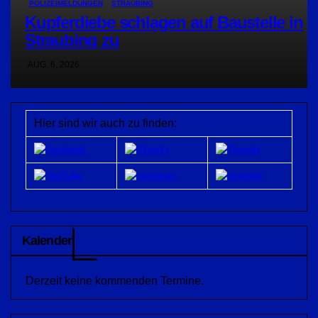
POLIZEIMELDUNGEN
STRAUBING
Kupferdiebe schlagen auf Baustelle in
Straubing zu
AUG. 6, 2026
Hier sind wir auch zu finden:
Kalender
Derzeit keine kommenden Termine.