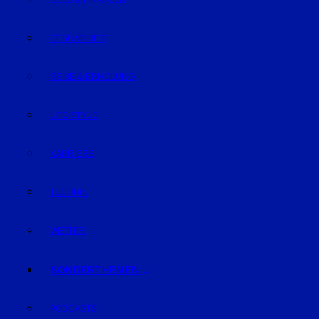
GELD & FINANZEN
GESUNDHEIT
REISE & ERHOLUNG
LIFE-STYLE
KARRIERE
TECHNIK
WETTER
SONDERTHEMEN
PODCASTS