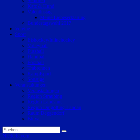
Senioren
Katz & Hund
Valentinstag
Meine Liebeserklärung
Bundestagswahl 2017
Vereine
Sport
Eishockey/Inlinehockey
Volleyball
Fussball
Handball
Football
Trabrennen
Kampfsport
Sonstige
Veranstaltungen
Veranstaltungen
Region Straubing
Region Landshut
Region Dingolfing-Landau
Raum Deggendorf
Bluval
Niederbayern