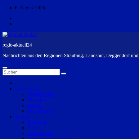
Zum
6. August 2026
Inhalt
springen
regio-aktuell24
Nachrichten aus den Regionen Straubing, Landshut, Deggendorf un
Überregional
Niederbayern
Oberpfalz
Bayern
Deutschland
Region
Straubing
Bogen
Geiselhöring
Mallersdorf-Pfaffenberg