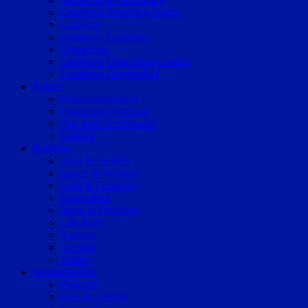
Landkreis Straubing-Bogen
Landshut
Landkreis Landshut
Dingolfing
Landkreis Dingolfing-Landau
Landkreis Deggendorf
Polizei
Polizeimeldungen
Fahndung/Vermisste
Aus dem Gerichtssaal
Verkehr
Ratgeber
Auto & Verkehr
Bauen & Wohnen
Geld & Finanzen
Gesundheit
Reise & Erholung
Life-Style
Karriere
Technik
Wetter
Sonderthemen
Podcasts
Kids & Teenies