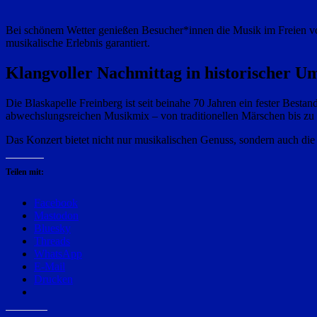
Bei schönem Wetter genießen Besucher*innen die Musik im Freien vor d
musikalische Erlebnis garantiert.
Klangvoller Nachmittag in historischer 
Die Blaskapelle Freinberg ist seit beinahe 70 Jahren ein fester Best
abwechslungsreichen Musikmix – von traditionellen Märschen bis zu 
Das Konzert bietet nicht nur musikalischen Genuss, sondern auch die
Teilen mit:
Facebook
Mastodon
Bluesky
Threads
WhatsApp
E-Mail
Drucken