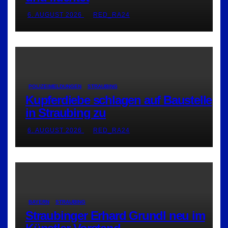
6. AUGUST 2026
RED_RA24
POLIZEIMELDUNGEN
STRAUBING
Kupferdiebe schlagen auf Baustelle
in Straubing zu
6. AUGUST 2026
RED_RA24
BAYERN
STRAUBING
Straubinger Erhard Grundl neu im