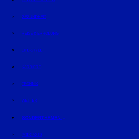
GELD & FINANZEN
GESUNDHEIT
REISE & ERHOLUNG
LIFE-STYLE
KARRIERE
TECHNIK
WETTER
SONDERTHEMEN
PODCASTS