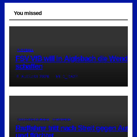
You missed
FUSSBALL
FSV VfB will in Aiglsbach die Wende
schaffen
6. AUGUST 2026
RED_RA24
POLIZEIMELDUNGEN
STRAUBING
Radfahrer tritt nach Streit gegen Auto
und flüchtet