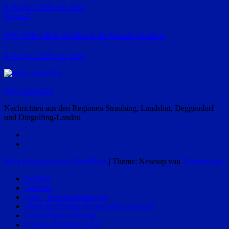
6. August 2026
red_ra24
Fussball
FSV VfB will in Aiglsbach die Wende schaffen
6. August 2026
red_ra24
regio-aktuell24
Nachrichten aus den Regionen Straubing, Landshut, Deggendorf
und Dingolfing-Landau
Stolz präsentiert von WordPress
|
Theme: Newsup von
Themeansar
Kontakt
Autoren
(pm) – Pressemitteilungen
Wenn Ihr Beitrag bei uns nicht erscheint
Datenschutzerklärung
Cookie-Richtlinie (EU)