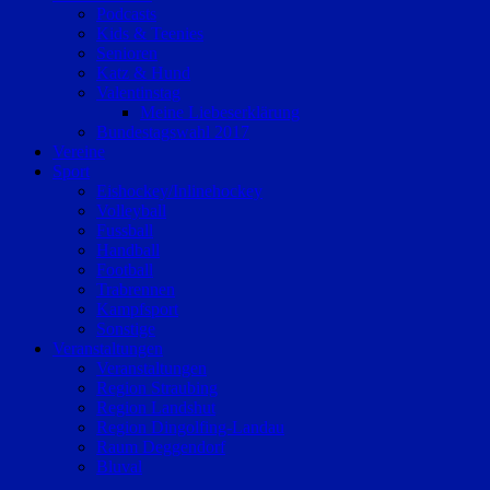
Podcasts
Kids & Teenies
Senioren
Katz & Hund
Valentinstag
Meine Liebeserklärung
Bundestagswahl 2017
Vereine
Sport
Eishockey/Inlinehockey
Volleyball
Fussball
Handball
Football
Trabrennen
Kampfsport
Sonstige
Veranstaltungen
Veranstaltungen
Region Straubing
Region Landshut
Region Dingolfing-Landau
Raum Deggendorf
Bluval