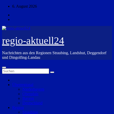
Zum
6. August 2026
Inhalt
springen
regio-aktuell24
Nachrichten aus den Regionen Straubing, Landshut, Deggendorf
und Dingolfing-Landau
Überregional
Niederbayern
Oberpfalz
Bayern
Deutschland
Region
Straubing