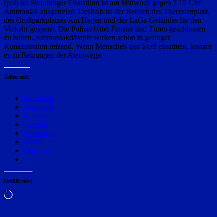
(pol) Im Straubinger Eisstadion ist am Mittwoch gegen 7.15 Uhr
Ammoniak ausgetreten. Deshalb ist der Bereich des Theresienplatz,
des Großparkplatzes Am Hagen und des LaGa-Geländes für den
Verkehr gesperrt. Die Polizei bittet Fenster und Türen geschlossen
zu halten. Ammoniakdämpfe wirken schon in geringer
Konzentration reizend. Wenn Menschen den Stoff einatmen, kommt
es zu Reizungen der Atemwege.
Teilen mit:
Facebook
Mastodon
Bluesky
Threads
WhatsApp
E-Mail
Drucken
Gefällt mir:
Wird
geladen …