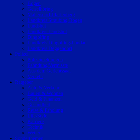
Bogen
Geiselhöring
Mallersdorf-Pfaffenberg
Landkreis Straubing-Bogen
Landshut
Landkreis Landshut
Dingolfing
Landkreis Dingolfing-Landau
Landkreis Deggendorf
Polizei
Polizeimeldungen
Fahndung/Vermisste
Aus dem Gerichtssaal
Verkehr
Ratgeber
Auto & Verkehr
Bauen & Wohnen
Geld & Finanzen
Gesundheit
Reise & Erholung
Life-Style
Karriere
Technik
Wetter
Sonderthemen