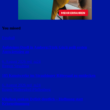
You missed
Fussball
Aufsteiger-Duell in Amberg:Türk Gücü peilt ersten
Auswärtssieg an
6. August 2026
red_ra24
Region Straubing
105 Kunstwerke im Straubinger Rittersaal zu entdecken
6. August 2026
red_ra24
Bogen
Mallersdorf-Pfaffenberg
Kliniken senken Defizit deutlich – Hoffnung statt
Krisenstimmung