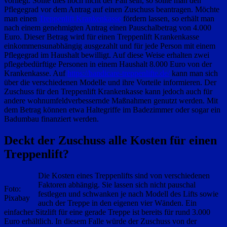
vorliegt. Sollte dies noch nicht der Fall sein, so sollte man den
Pflegegrad vor dem Antrag auf einen Zuschuss beantragen. Möchte
man einen
Treppenlift Krankenkasse
fördern lassen, so erhält man
nach einem genehmigten Antrag einen Pauschalbetrag von 4.000
Euro. Dieser Betrag wird für einen Treppenlift Krankenkasse
einkommensunabhängig ausgezahlt und für jede Person mit einem
Pflegegrad im Haushalt bewilligt. Auf diese Weise erhalten zwei
pflegebedürftige Personen in einem Haushalt 8.000 Euro von der
Krankenkasse. Auf
https://handicare-treppenlifte.de/
kann man sich
über die verschiedenen Modelle und ihre Vorteile informieren. Der
Zuschuss für den Treppenlift Krankenkasse kann jedoch auch für
andere wohnumfeldverbessernde Maßnahmen genutzt werden. Mit
dem Betrag können etwa Haltegriffe im Badezimmer oder sogar ein
Badumbau finanziert werden.
Deckt der Zuschuss alle Kosten für einen
Treppenlift?
Die Kosten eines Treppenlifts sind von verschiedenen
Faktoren abhängig. Sie lassen sich nicht pauschal
Foto:
festlegen und schwanken je nach Modell des Lifts sowie
Pixabay
auch der Treppe in den eigenen vier Wänden. Ein
einfacher Sitzlift für eine gerade Treppe ist bereits für rund 3.000
Euro erhältlich. In diesem Falle würde der Zuschuss von der