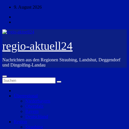
Zum
9. August 2026
Inhalt
springen
regio-aktuell24
Nachrichten aus den Regionen Straubing, Landshut, Deggendorf
und Dingolfing-Landau
Überregional
Niederbayern
Oberpfalz
Bayern
Deutschland
Region
Straubing