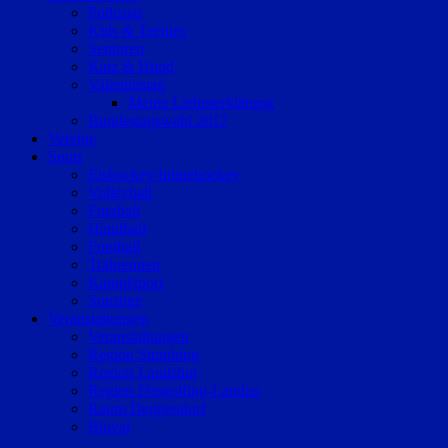
Podcasts
Kids & Teenies
Senioren
Katz & Hund
Valentinstag
Meine Liebeserklärung
Bundestagswahl 2017
Vereine
Sport
Eishockey/Inlinehockey
Volleyball
Fussball
Handball
Football
Trabrennen
Kampfsport
Sonstige
Veranstaltungen
Veranstaltungen
Region Straubing
Region Landshut
Region Dingolfing-Landau
Raum Deggendorf
Bluval