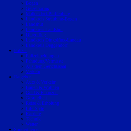
Bogen
Geiselhöring
Mallersdorf-Pfaffenberg
Landkreis Straubing-Bogen
Landshut
Landkreis Landshut
Dingolfing
Landkreis Dingolfing-Landau
Landkreis Deggendorf
Polizei
Polizeimeldungen
Fahndung/Vermisste
Aus dem Gerichtssaal
Verkehr
Ratgeber
Auto & Verkehr
Bauen & Wohnen
Geld & Finanzen
Gesundheit
Reise & Erholung
Life-Style
Karriere
Technik
Wetter
Sonderthemen