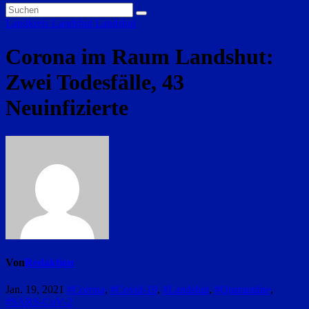
Landkreis Landshut
Landshut
Corona im Raum Landshut:
Zwei Todesfälle, 43
Neuinfizierte
Von
Redaktion
Jan. 19, 2021
#Corona
,
#Covid-19
,
#Landshut
,
#Quarantäne
,
#SARS-CoV-2