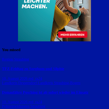
You missed
Region Straubing
TFZ-Feldtag zu Sorghum und Silphie
10. August 2026
red_ra24
Landkreis Deggendorf
Landkreis Straubing-Bogen
Donaufähre Posching ist ab sofort wieder im Einsatz
10. August 2026
red_ra24
Polizeimeldungen
Straubing