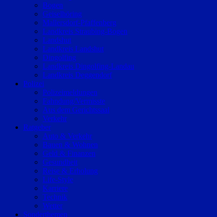
Bogen
Geiselhöring
Mallersdorf-Pfaffenberg
Landkreis Straubing-Bogen
Landshut
Landkreis Landshut
Dingolfing
Landkreis Dingolfing-Landau
Landkreis Deggendorf
Polizei
Polizeimeldungen
Fahndung/Vermisste
Aus dem Gerichtssaal
Verkehr
Ratgeber
Auto & Verkehr
Bauen & Wohnen
Geld & Finanzen
Gesundheit
Reise & Erholung
Life-Style
Karriere
Technik
Wetter
Sonderthemen