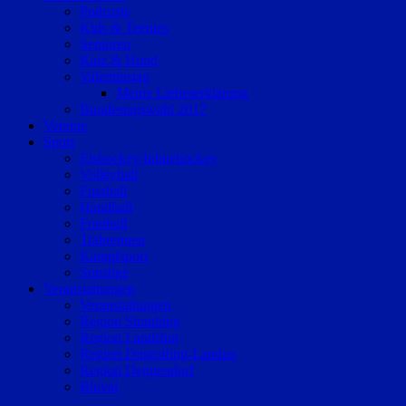
Podcasts
Kids & Teenies
Senioren
Katz & Hund
Valentinstag
Meine Liebeserklärung
Bundestagswahl 2017
Vereine
Sport
Eishockey/Inlinehockey
Volleyball
Fussball
Handball
Football
Trabrennen
Kampfsport
Sonstige
Veranstaltungen
Veranstaltungen
Region Straubing
Region Landshut
Region Dingolfing-Landau
Region Deggendorf
Bluval