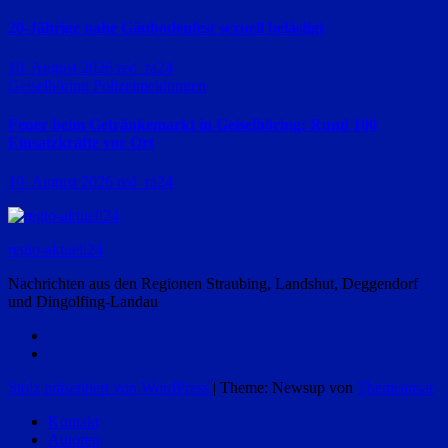
20-Jährige nahe Gäubodenfest sexuell belästigt
10. August 2026
red_ra24
Geiselhöring
Polizeimeldungen
Feuer beim Getränkemarkt in Geiselhöring: Rund 100
Einsatzkräfte vor Ort
10. August 2026
red_ra24
regio-aktuell24
Nachrichten aus den Regionen Straubing, Landshut, Deggendorf
und Dingolfing-Landau
Stolz präsentiert von WordPress
|
Theme: Newsup von
Themeansar
Kontakt
Autoren