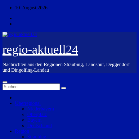
Zum
10. August 2026
Inhalt
springen
regio-aktuell24
Nachrichten aus den Regionen Straubing, Landshut, Deggendorf
und Dingolfing-Landau
Überregional
Niederbayern
Oberpfalz
Bayern
Deutschland
Region
Straubing