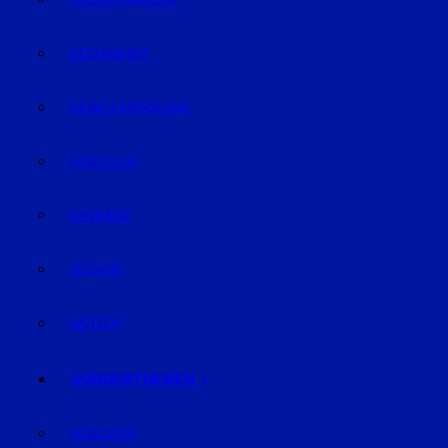
GELD & FINANZEN
GESUNDHEIT
REISE & ERHOLUNG
LIFE-STYLE
KARRIERE
TECHNIK
WETTER
SONDERTHEMEN
PODCASTS