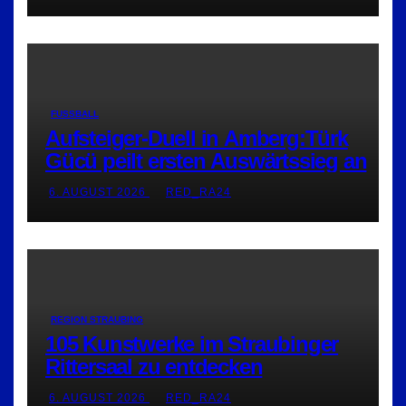
FUSSBALL
Aufsteiger-Duell in Amberg:Türk
Gücü peilt ersten Auswärtssieg an
6. AUGUST 2026
RED_RA24
REGION STRAUBING
105 Kunstwerke im Straubinger
Rittersaal zu entdecken
6. AUGUST 2026
RED_RA24