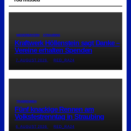
NIEDERBAYERN
STRAUBING
Kraftwerk Höllenstein sagt Danke –
Vereine erhalten Spenden
7. AUGUST 2026
RED_RA24
TRABRENNEN
Fünf knackige Rennen am
Volksfestrenntag in Straubing
6. AUGUST 2026
RED_RA24