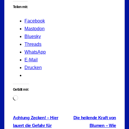
Teilen mit:
Facebook
Mastodon
Bluesky
Threads
WhatsApp
E-Mail
Drucken
Gefällt mir:
Wird
geladen …
Beitragsnavigation
Achtung Zecken! – Hier
Die heilende Kraft von
lauert die Gefahr für
Blumen – Wie