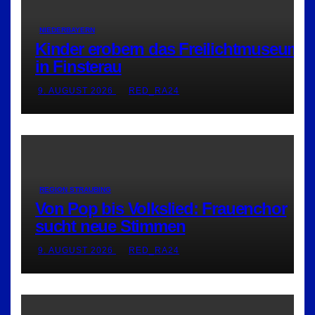
NIEDERBAYERN
Kinder erobern das Freilichtmuseum
in Finsterau
9. AUGUST 2026
RED_RA24
REGION STRAUBING
Von Pop bis Volkslied: Frauenchor
sucht neue Stimmen
9. AUGUST 2026
RED_RA24