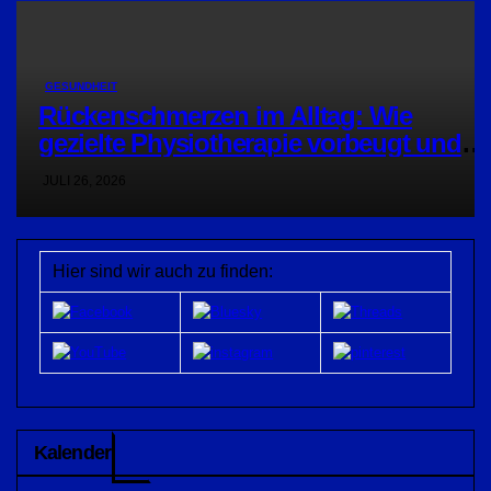
GESUNDHEIT
Rückenschmerzen im Alltag: Wie
gezielte Physiotherapie vorbeugt und
hilft
JULI 26, 2026
Hier sind wir auch zu finden:
Kalender