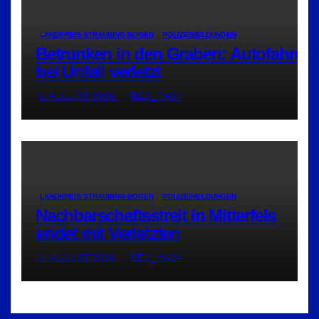
LANDKREIS STRAUBING-BOGEN
POLIZEIMELDUNGEN
Betrunken in den Graben: Autofahrer
bei Unfall verletzt
9. AUGUST 2026
RED_RA24
LANDKREIS STRAUBING-BOGEN
POLIZEIMELDUNGEN
Nachbarschaftsstreit in Mitterfels
endet mit Verletzten
9. AUGUST 2026
RED_RA24