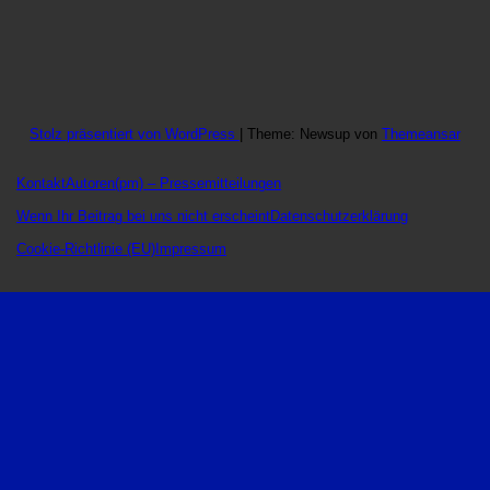
Stolz präsentiert von WordPress
|
Theme: Newsup von
Themeansar
Kontakt
Autoren
(pm) – Pressemitteilungen
Wenn Ihr Beitrag bei uns nicht erscheint
Datenschutzerklärung
Cookie-Richtlinie (EU)
Impressum