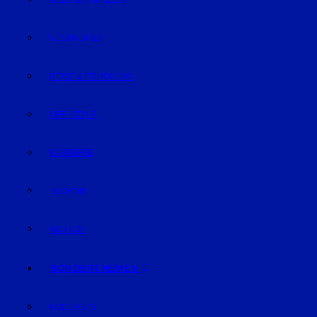
GELD & FINANZEN
GESUNDHEIT
REISE & ERHOLUNG
LIFE-STYLE
KARRIERE
TECHNIK
WETTER
SONDERTHEMEN
PODCASTS