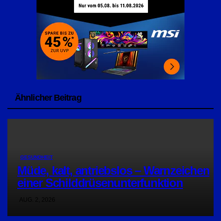
Ähnlicher Beitrag
GESUNDHEIT
Müde, kalt, antriebslos – Warnzeichen
einer Schilddrüsenunterfunktion
AUG. 2, 2026