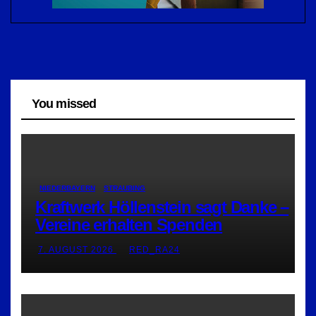
You missed
NIEDERBAYERN
STRAUBING
Kraftwerk Höllenstein sagt Danke –
Vereine erhalten Spenden
7. AUGUST 2026
RED_RA24