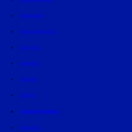
GELD & FINANZEN
GESUNDHEIT
REISE & ERHOLUNG
LIFE-STYLE
KARRIERE
TECHNIK
WETTER
SONDERTHEMEN
PODCASTS