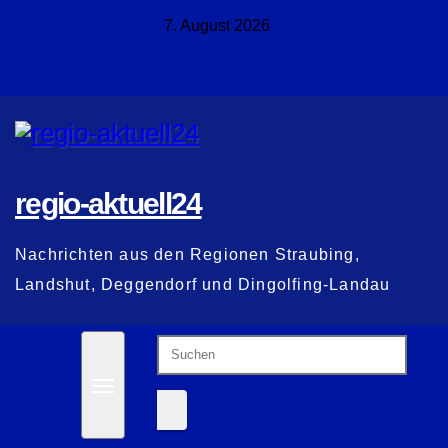
Zum
7. August 2026
Inhalt
springen
regio-aktuell24
Nachrichten aus den Regionen Straubing,
Landshut, Deggendorf und Dingolfing-Landau