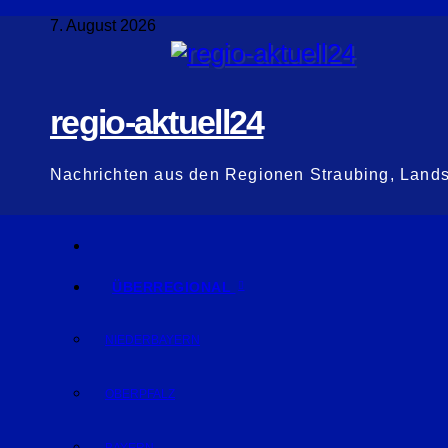
Zum
7. August 2026
Inhalt
springen
regio-aktuell24
Nachrichten aus den Regionen Straubing, Land
ÜBERREGIONAL
NIEDERBAYERN
OBERPFALZ