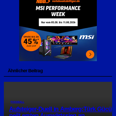
Ähnlicher Beitrag
FUSSBALL
Aufsteiger-Duell in Amberg:Türk Gücü
peilt ersten Auswärtssieg an