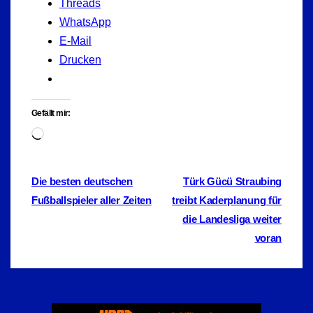
Threads
WhatsApp
E-Mail
Drucken
Gefällt mir:
Wird
geladen …
Beitragsnavigation
Die besten deutschen
Türk Gücü Straubing
Fußballspieler aller Zeiten
treibt Kaderplanung für
die Landesliga weiter
voran