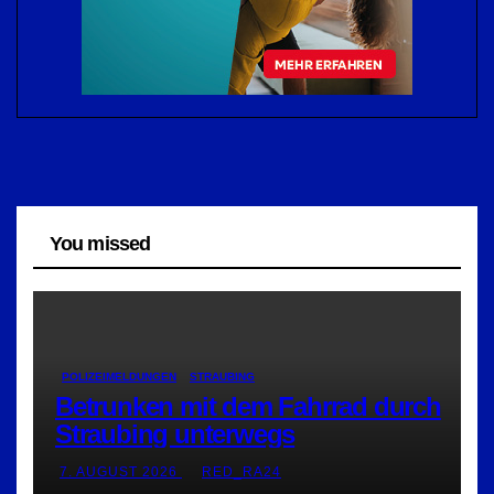
You missed
POLIZEIMELDUNGEN
STRAUBING
Betrunken mit dem Fahrrad durch
Straubing unterwegs
7. AUGUST 2026
RED_RA24