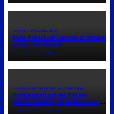
LANDSHUT
POLIZEIMELDUNGEN
Mehr Polizei auf Landshuts Straßen
und in der Altstadt
7. AUGUST 2026
RED_RA24
LANDKREIS STRAUBING-BOGEN
POLIZEIMELDUNGEN
Frontalcrash auf der B20 bei
Oberschneiding: Acht Menschen
verletzt
7. AUGUST 2026
RED_RA24