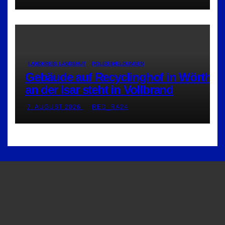
LANDKREIS LANDSHUT
POLIZEIMELDUNGEN
Gebäude auf Recyclinghof in Wörth
an der Isar steht in Vollbrand
7. AUGUST 2026
RED_RA24