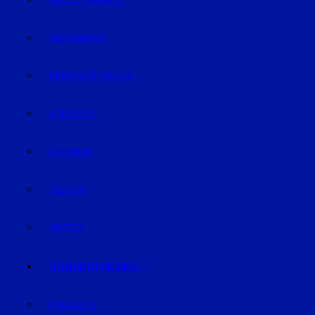
GELD & FINANZEN
GESUNDHEIT
REISE & ERHOLUNG
LIFE-STYLE
KARRIERE
TECHNIK
WETTER
SONDERTHEMEN
PODCASTS