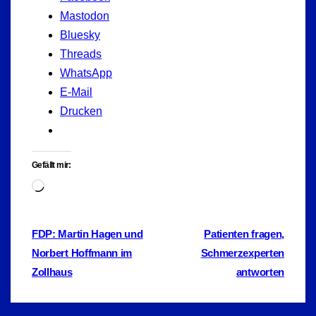
Mastodon
Bluesky
Threads
WhatsApp
E-Mail
Drucken
Gefällt mir:
Wird
geladen …
Beitragsnavigation
FDP: Martin Hagen und
Patienten fragen,
Norbert Hoffmann im
Schmerzexperten
Zollhaus
antworten