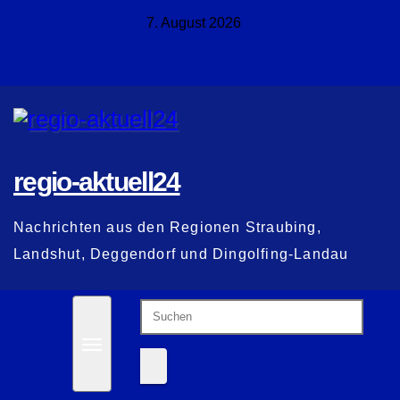
Zum
7. August 2026
Inhalt
springen
regio-aktuell24
Nachrichten aus den Regionen Straubing,
Landshut, Deggendorf und Dingolfing-Landau