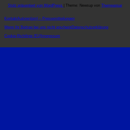
Stolz präsentiert von WordPress
|
Theme: Newsup von
Themeansar
Kontakt
Autoren
(pm) – Pressemitteilungen
Wenn Ihr Beitrag bei uns nicht erscheint
Datenschutzerklärung
Cookie-Richtlinie (EU)
Impressum