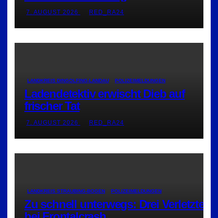
7. AUGUST 2026
RED_RA24
LANDKREIS DINGOLFING-LANDAU
POLIZEIMELDUNGEN
Ladendetektiv erwischt Dieb auf
frischer Tat
7. AUGUST 2026
RED_RA24
LANDKREIS STRAUBING-BOGEN
POLIZEIMELDUNGEN
Zu schnell unterwegs: Drei Verletzte
bei Frontalcrash