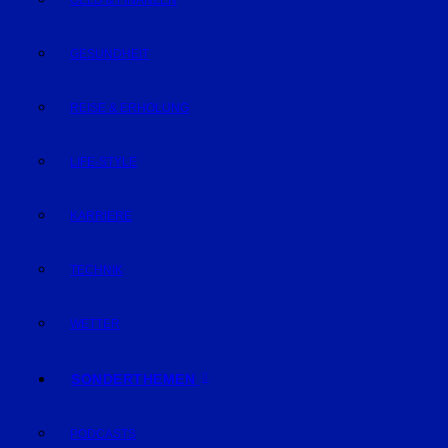
GELD & FINANZEN
GESUNDHEIT
REISE & ERHOLUNG
LIFE-STYLE
KARRIERE
TECHNIK
WETTER
SONDERTHEMEN
PODCASTS