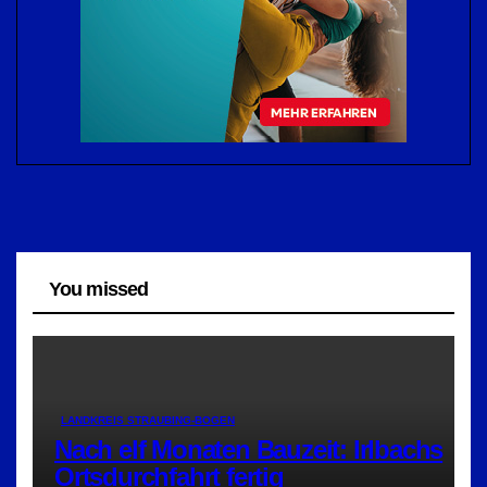
You missed
LANDKREIS STRAUBING-BOGEN
Nach elf Monaten Bauzeit: Irlbachs
Ortsdurchfahrt fertig