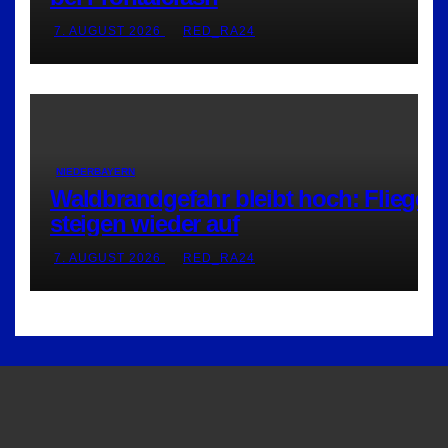
7. AUGUST 2026
RED_RA24
NIEDERBAYERN
Waldbrandgefahr bleibt hoch: Flieger
steigen wieder auf
7. AUGUST 2026
RED_RA24