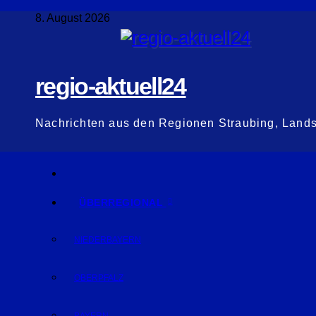
Zum
8. August 2026
Inhalt
springen
regio-aktuell24
Nachrichten aus den Regionen Straubing, Land
ÜBERREGIONAL
NIEDERBAYERN
OBERPFALZ