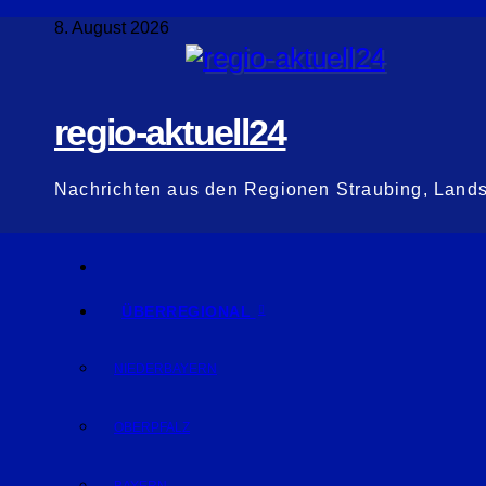
Zum
8. August 2026
Inhalt
springen
regio-aktuell24
Nachrichten aus den Regionen Straubing, Land
ÜBERREGIONAL
NIEDERBAYERN
OBERPFALZ