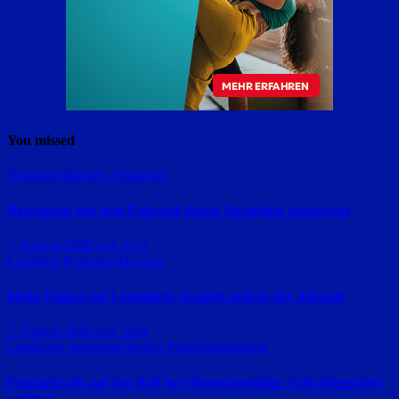
You missed
Polizeimeldungen
Straubing
Betrunken mit dem Fahrrad durch Straubing unterwegs
7. August 2026
red_ra24
Landshut
Polizeimeldungen
Mehr Polizei auf Landshuts Straßen und in der Altstadt
7. August 2026
red_ra24
Landkreis Straubing-Bogen
Polizeimeldungen
Frontalcrash auf der B20 bei Oberschneiding: Acht Menschen
verletzt