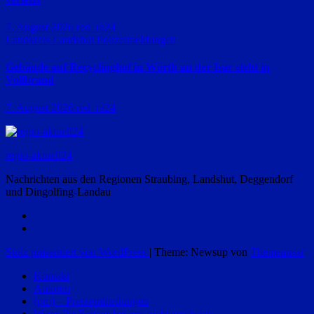
7. August 2026
red_ra24
Landkreis Landshut
Polizeimeldungen
Gebäude auf Recyclinghof in Wörth an der Isar steht in
Vollbrand
7. August 2026
red_ra24
regio-aktuell24
Nachrichten aus den Regionen Straubing, Landshut, Deggendorf
und Dingolfing-Landau
Stolz präsentiert von WordPress
|
Theme: Newsup von
Themeansar
Kontakt
Autoren
(pm) – Pressemitteilungen
Wenn Ihr Beitrag bei uns nicht erscheint