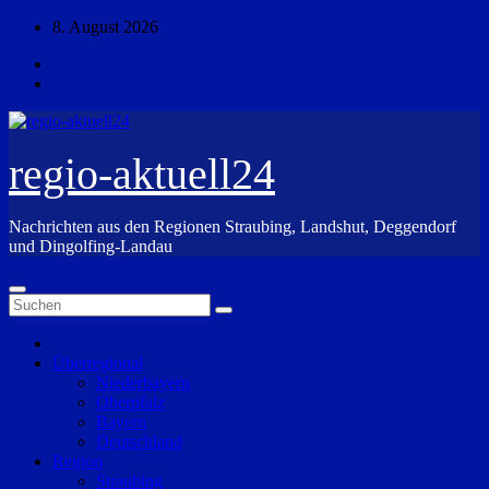
Zum
8. August 2026
Inhalt
springen
regio-aktuell24
Nachrichten aus den Regionen Straubing, Landshut, Deggendorf
und Dingolfing-Landau
Überregional
Niederbayern
Oberpfalz
Bayern
Deutschland
Region
Straubing