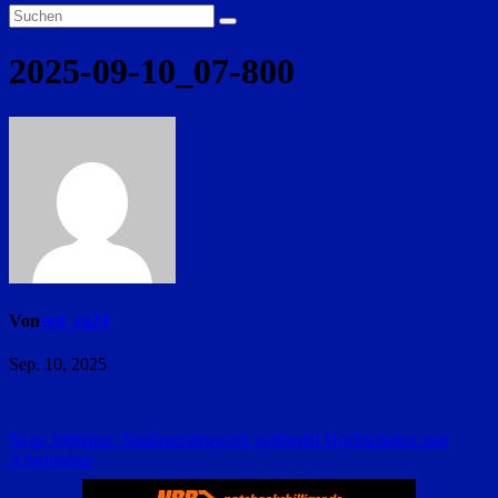
2025-09-10_07-800
Von
red_ra24
Sep. 10, 2025
Beitragsnavigation
Neue Jobbörse: Studierendenwerk verbindet Hochschulen und
Arbeitgeber