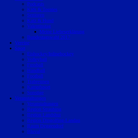
Podcasts
Kids & Teenies
Senioren
Katz & Hund
Valentinstag
Meine Liebeserklärung
Bundestagswahl 2017
Vereine
Sport
Eishockey/Inlinehockey
Volleyball
Fussball
Handball
Football
Trabrennen
Kampfsport
Sonstige
Veranstaltungen
Veranstaltungen
Region Straubing
Region Landshut
Region Dingolfing-Landau
Raum Deggendorf
Bluval