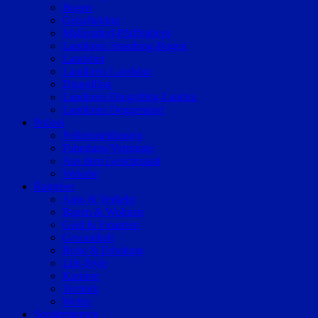
Bogen
Geiselhöring
Mallersdorf-Pfaffenberg
Landkreis Straubing-Bogen
Landshut
Landkreis Landshut
Dingolfing
Landkreis Dingolfing-Landau
Landkreis Deggendorf
Polizei
Polizeimeldungen
Fahndung/Vermisste
Aus dem Gerichtssaal
Verkehr
Ratgeber
Auto & Verkehr
Bauen & Wohnen
Geld & Finanzen
Gesundheit
Reise & Erholung
Life-Style
Karriere
Technik
Wetter
Sonderthemen