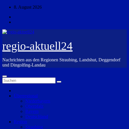
Zum
8. August 2026
Inhalt
springen
regio-aktuell24
Nachrichten aus den Regionen Straubing, Landshut, Deggendorf
und Dingolfing-Landau
Überregional
Niederbayern
Oberpfalz
Bayern
Deutschland
Region
Straubing