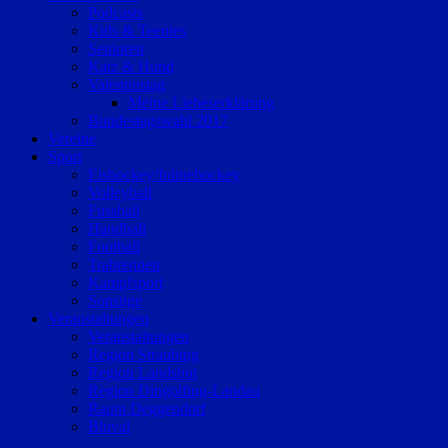
Podcasts
Kids & Teenies
Senioren
Katz & Hund
Valentinstag
Meine Liebeserklärung
Bundestagswahl 2017
Vereine
Sport
Eishockey/Inlinehockey
Volleyball
Fussball
Handball
Football
Trabrennen
Kampfsport
Sonstige
Veranstaltungen
Veranstaltungen
Region Straubing
Region Landshut
Region Dingolfing-Landau
Raum Deggendorf
Bluval