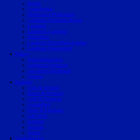
Bogen
Geiselhöring
Mallersdorf-Pfaffenberg
Landkreis Straubing-Bogen
Landshut
Landkreis Landshut
Dingolfing
Landkreis Dingolfing-Landau
Landkreis Deggendorf
Polizei
Polizeimeldungen
Fahndung/Vermisste
Aus dem Gerichtssaal
Verkehr
Ratgeber
Auto & Verkehr
Bauen & Wohnen
Geld & Finanzen
Gesundheit
Reise & Erholung
Life-Style
Karriere
Technik
Wetter
Sonderthemen