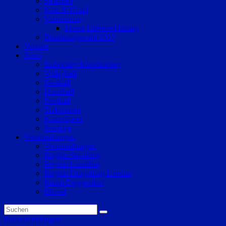
Senioren
Katz & Hund
Valentinstag
Meine Liebeserklärung
Bundestagswahl 2017
Vereine
Sport
Eishockey/Inlinehockey
Volleyball
Fussball
Handball
Football
Trabrennen
Kampfsport
Sonstige
Veranstaltungen
Veranstaltungen
Region Straubing
Region Landshut
Region Dingolfing-Landau
Raum Deggendorf
Bluval
Polizeimeldungen