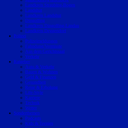
Landkreis Straubing-Bogen
Landshut
Landkreis Landshut
Dingolfing
Landkreis Dingolfing-Landau
Landkreis Deggendorf
Polizei
Polizeimeldungen
Fahndung/Vermisste
Aus dem Gerichtssaal
Verkehr
Ratgeber
Auto & Verkehr
Bauen & Wohnen
Geld & Finanzen
Gesundheit
Reise & Erholung
Life-Style
Karriere
Technik
Wetter
Sonderthemen
Podcasts
Kids & Teenies