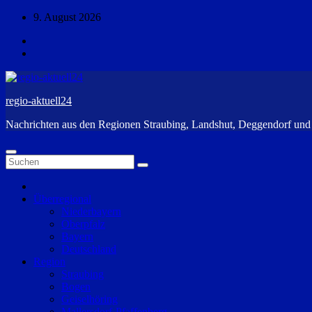
Zum
9. August 2026
Inhalt
springen
regio-aktuell24
Nachrichten aus den Regionen Straubing, Landshut, Deggendorf un
Überregional
Niederbayern
Oberpfalz
Bayern
Deutschland
Region
Straubing
Bogen
Geiselhöring
Mallersdorf-Pfaffenberg