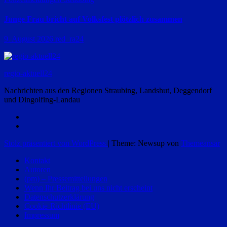
Junge Frau bricht auf Volksfest plötzlich zusammen
9. August 2026
red_ra24
regio-aktuell24
Nachrichten aus den Regionen Straubing, Landshut, Deggendorf
und Dingolfing-Landau
Stolz präsentiert von WordPress
|
Theme: Newsup von
Themeansar
Kontakt
Autoren
(pm) – Pressemitteilungen
Wenn Ihr Beitrag bei uns nicht erscheint
Datenschutzerklärung
Cookie-Richtlinie (EU)
Impressum