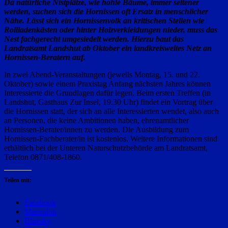
Da natürliche Nistplätze, wie hohle Bäume, immer seltener
werden, suchen sich die Hornissen oft Ersatz in menschlicher
Nähe. Lässt sich ein Hornissenvolk an kritischen Stellen wie
Rollladenkästen oder hinter Holzverkleidungen nieder, muss das
Nest fachgerecht umgesiedelt werden. Hierzu baut das
Landratsamt Landshut ab Oktober ein landkreisweites Netz an
Hornissen-Beratern auf.
In zwei Abend-Veranstaltungen (jeweils Montag, 15. und 22.
Oktober) sowie einem Praxistag Anfang nächsten Jahres können
Interessierte die Grundlagen dafür legen. Beim ersten Treffen (in
Landshut, Gasthaus Zur Insel, 19.30 Uhr) findet ein Vortrag über
die Hornissen statt, der sich an alle Interessierten wendet, also auch
an Personen, die keine Ambitionen haben, ehrenamtlicher
Hornissen-Berater/innen zu werden. Die Ausbildung zum
Hornissen-Fachberater/in ist kostenlos. Weitere Informationen sind
erhältlich bei der Unteren Naturschutzbehörde am Landratsamt,
Telefon 0871/408-1860.
Teilen mit:
Facebook
Mastodon
Bluesky