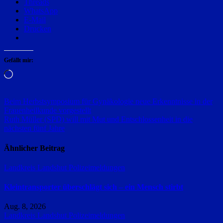
Threads
WhatsApp
E-Mail
Drucken
Gefällt mir:
Wird
geladen …
Beitragsnavigation
Beim Herbstsymposium für Gynäkologie neue Erkenntnisse in der
Frauenheilkunde vorgestellt
Ruth Müller (SPD) will mit Mut und Entschlossenheit in die
nächsten fünf Jahre
Ähnlicher Beitrag
Landkreis Landshut
Polizeimeldungen
Kleintransporter überschlägt sich – ein Mensch stirbt
Aug. 8, 2026
Landkreis Landshut
Polizeimeldungen