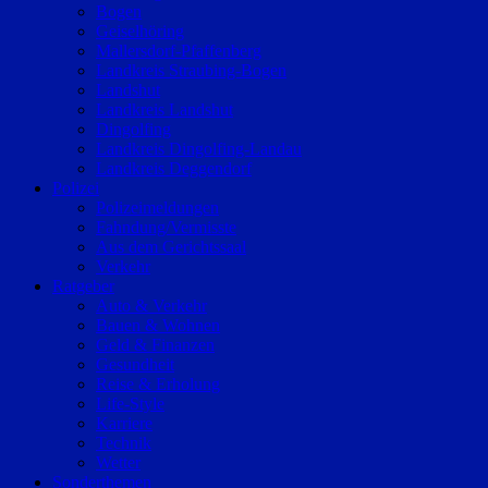
Bogen
Geiselhöring
Mallersdorf-Pfaffenberg
Landkreis Straubing-Bogen
Landshut
Landkreis Landshut
Dingolfing
Landkreis Dingolfing-Landau
Landkreis Deggendorf
Polizei
Polizeimeldungen
Fahndung/Vermisste
Aus dem Gerichtssaal
Verkehr
Ratgeber
Auto & Verkehr
Bauen & Wohnen
Geld & Finanzen
Gesundheit
Reise & Erholung
Life-Style
Karriere
Technik
Wetter
Sonderthemen