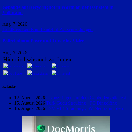
Gebäude auf Recyclinghof in Wörth an der Isar steht in
Vollbrand
Aug. 7, 2026
Landkreis Landshut
Landshut
Polizeimeldungen
Polizei nimmt Poser und Tuner ins Visier
Aug. 5, 2026
Hier sind wir auch zu finden:
Kalender
12. August 2026
Gstanzlsingen auf dem Gäubodenvolksfest
15. August 2026
Türk Gücü Straubing : FC Dingolfing
15. August 2026
FSV VfB Straubing : SV Neufraunhofen