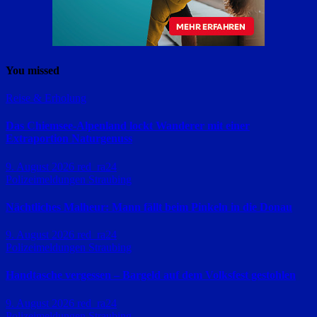
You missed
Reise & Erholung
Das Chiemsee-Alpenland lockt Wanderer mit einer
Extraportion Naturgenuss
9. August 2026
red_ra24
Polizeimeldungen
Straubing
Nächtliches Malheur: Mann fällt beim Pinkeln in die Donau
9. August 2026
red_ra24
Polizeimeldungen
Straubing
Handtasche vergessen – Bargeld auf dem Volksfest gestohlen
9. August 2026
red_ra24
Polizeimeldungen
Straubing