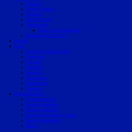
Podcasts
Kids & Teenies
Senioren
Katz & Hund
Valentinstag
Meine Liebeserklärung
Bundestagswahl 2017
Vereine
Sport
Eishockey/Inlinehockey
Volleyball
Fussball
Handball
Football
Trabrennen
Kampfsport
Sonstige
Veranstaltungen
Veranstaltungen
Region Straubing
Region Landshut
Region Dingolfing-Landau
Raum Deggendorf
Bluval