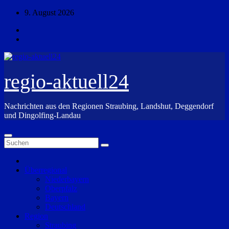
Zum
9. August 2026
Inhalt
springen
regio-aktuell24
Nachrichten aus den Regionen Straubing, Landshut, Deggendorf
und Dingolfing-Landau
Überregional
Niederbayern
Oberpfalz
Bayern
Deutschland
Region
Straubing