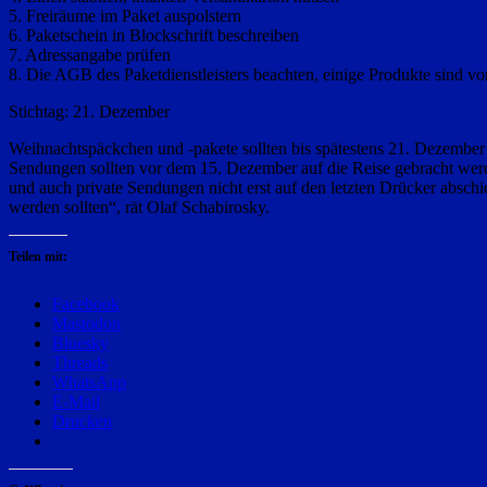
5. Freiräume im Paket auspolstern
6. Paketschein in Blockschrift beschreiben
7. Adressangabe prüfen
8. Die AGB des Paketdienstleisters beachten, einige Produkte sind v
Stichtag: 21. Dezember
Weihnachtspäckchen und -pakete sollten bis spätestens 21. Dezember m
Sendungen sollten vor dem 15. Dezember auf die Reise gebracht werd
und auch private Sendungen nicht erst auf den letzten Drücker abschi
werden sollten“, rät Olaf Schabirosky.
Teilen mit:
Facebook
Mastodon
Bluesky
Threads
WhatsApp
E-Mail
Drucken