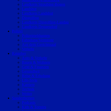
Landkreis Straubing-Bogen
Landshut
Landkreis Landshut
Dingolfing
Landkreis Dingolfing-Landau
Landkreis Deggendorf
Polizei
Polizeimeldungen
Fahndung/Vermisste
Aus dem Gerichtssaal
Verkehr
Ratgeber
Auto & Verkehr
Bauen & Wohnen
Geld & Finanzen
Gesundheit
Reise & Erholung
Life-Style
Karriere
Technik
Wetter
Sonderthemen
Podcasts
Kids & Teenies