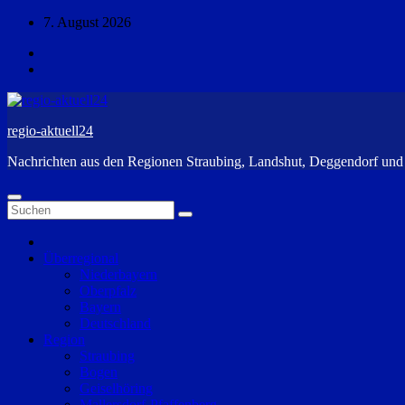
Zum
7. August 2026
Inhalt
springen
regio-aktuell24
Nachrichten aus den Regionen Straubing, Landshut, Deggendorf un
Überregional
Niederbayern
Oberpfalz
Bayern
Deutschland
Region
Straubing
Bogen
Geiselhöring
Mallersdorf-Pfaffenberg