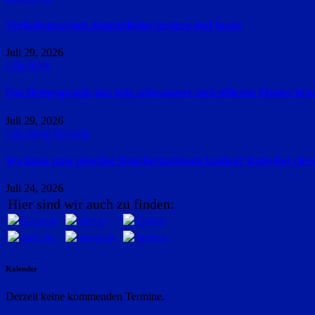
Verhaltensweisen Jugendlicher gestern und heute
Juli 29, 2026
Life-Style
Das Bettgespräch, das jede schwangere und stillende Mutter bra
Juli 29, 2026
Life-Style
Technik
Wo kann man günstige Druckerpatronen kaufen? Ratgeber cleve
Juli 24, 2026
Hier sind wir auch zu finden:
Kalender
Derzeit keine kommenden Termine.