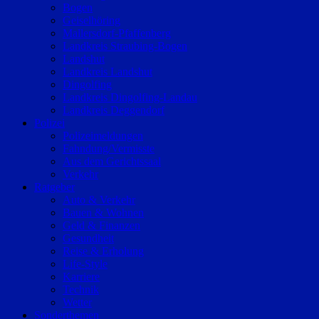
Bogen
Geiselhöring
Mallersdorf-Pfaffenberg
Landkreis Straubing-Bogen
Landshut
Landkreis Landshut
Dingolfing
Landkreis Dingolfing-Landau
Landkreis Deggendorf
Polizei
Polizeimeldungen
Fahndung/Vermisste
Aus dem Gerichtssaal
Verkehr
Ratgeber
Auto & Verkehr
Bauen & Wohnen
Geld & Finanzen
Gesundheit
Reise & Erholung
Life-Style
Karriere
Technik
Wetter
Sonderthemen