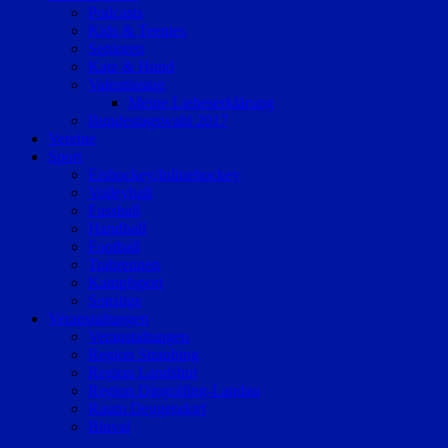
Podcasts
Kids & Teenies
Senioren
Katz & Hund
Valentinstag
Meine Liebeserklärung
Bundestagswahl 2017
Vereine
Sport
Eishockey/Inlinehockey
Volleyball
Fussball
Handball
Football
Trabrennen
Kampfsport
Sonstige
Veranstaltungen
Veranstaltungen
Region Straubing
Region Landshut
Region Dingolfing-Landau
Raum Deggendorf
Bluval