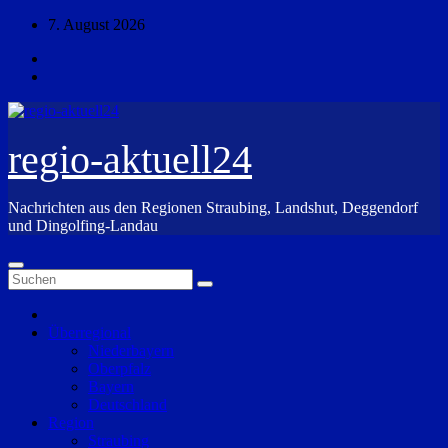
Zum
7. August 2026
Inhalt
springen
regio-aktuell24
Nachrichten aus den Regionen Straubing, Landshut, Deggendorf
und Dingolfing-Landau
Überregional
Niederbayern
Oberpfalz
Bayern
Deutschland
Region
Straubing