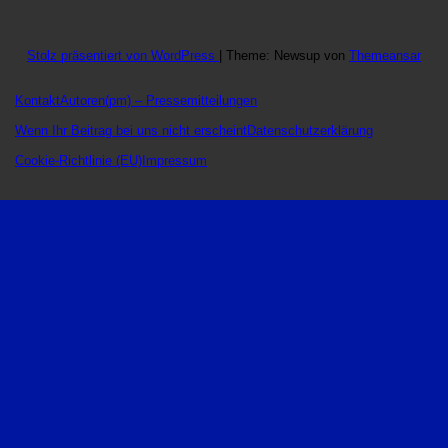
Stolz präsentiert von WordPress
|
Theme: Newsup von
Themeansar
Kontakt
Autoren
(pm) – Pressemitteilungen
Wenn Ihr Beitrag bei uns nicht erscheint
Datenschutzerklärung
Cookie-Richtlinie (EU)
Impressum