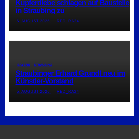
Kupferdiebe schlagen auf Baustelle
in Straubing zu
6. AUGUST 2026
RED_RA24
BAYERN
STRAUBING
Straubinger Erhard Grundl neu im
Künstler-Vorstand
5. AUGUST 2026
RED_RA24