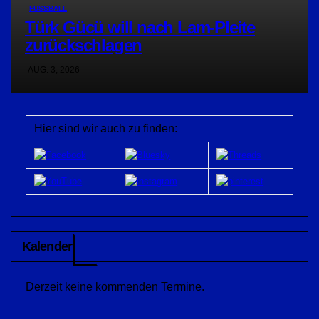
FUSSBALL
Türk Gücü will nach Lam-Pleite
zurückschlagen
AUG. 3, 2026
Hier sind wir auch zu finden:
Kalender
Derzeit keine kommenden Termine.