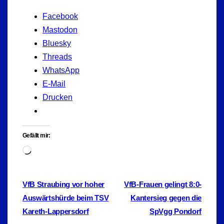
Facebook
Mastodon
Bluesky
Threads
WhatsApp
E-Mail
Drucken
Gefällt mir:
Wird
geladen …
Beitragsnavigation
VfB Straubing vor hoher
VfB-Frauen gelingt 8:0-
Auswärtshürde beim TSV
Kantersieg gegen die
Kareth-Lappersdorf
SpVgg Pondorf