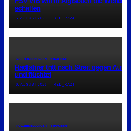
FSV VfB will in Aiglsbach die Wende
schaffen
6. AUGUST 2026
RED_RA24
POLIZEIMELDUNGEN
STRAUBING
Radfahrer tritt nach Streit gegen Auto
und flüchtet
6. AUGUST 2026
RED_RA24
POLIZEIMELDUNGEN
STRAUBING