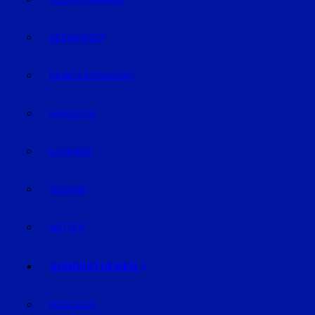
GELD & FINANZEN
GESUNDHEIT
REISE & ERHOLUNG
LIFE-STYLE
KARRIERE
TECHNIK
WETTER
SONDERTHEMEN
PODCASTS