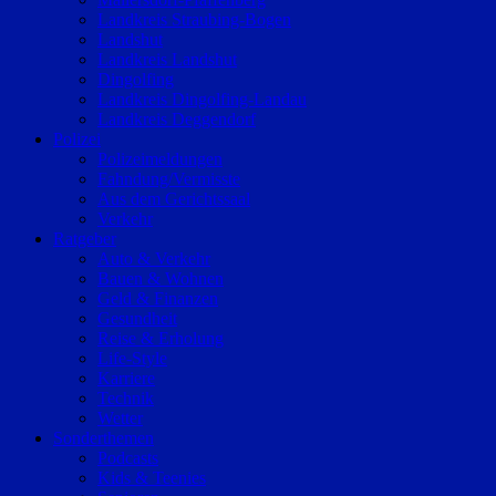
Landkreis Straubing-Bogen
Landshut
Landkreis Landshut
Dingolfing
Landkreis Dingolfing-Landau
Landkreis Deggendorf
Polizei
Polizeimeldungen
Fahndung/Vermisste
Aus dem Gerichtssaal
Verkehr
Ratgeber
Auto & Verkehr
Bauen & Wohnen
Geld & Finanzen
Gesundheit
Reise & Erholung
Life-Style
Karriere
Technik
Wetter
Sonderthemen
Podcasts
Kids & Teenies