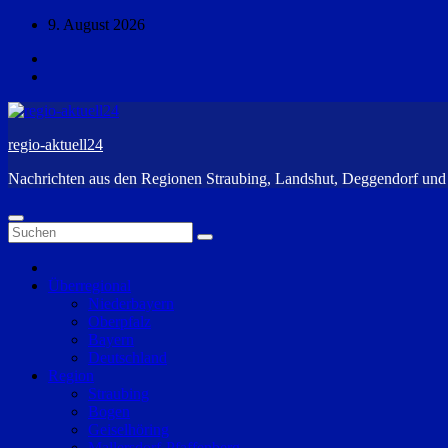
Zum
9. August 2026
Inhalt
springen
regio-aktuell24
Nachrichten aus den Regionen Straubing, Landshut, Deggendorf un
Überregional
Niederbayern
Oberpfalz
Bayern
Deutschland
Region
Straubing
Bogen
Geiselhöring
Mallersdorf-Pfaffenberg