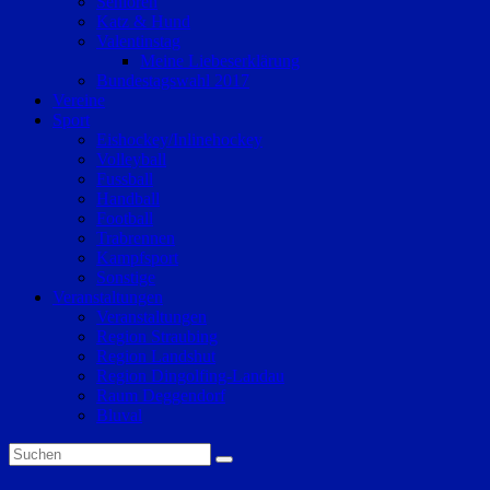
Senioren
Katz & Hund
Valentinstag
Meine Liebeserklärung
Bundestagswahl 2017
Vereine
Sport
Eishockey/Inlinehockey
Volleyball
Fussball
Handball
Football
Trabrennen
Kampfsport
Sonstige
Veranstaltungen
Veranstaltungen
Region Straubing
Region Landshut
Region Dingolfing-Landau
Raum Deggendorf
Bluval