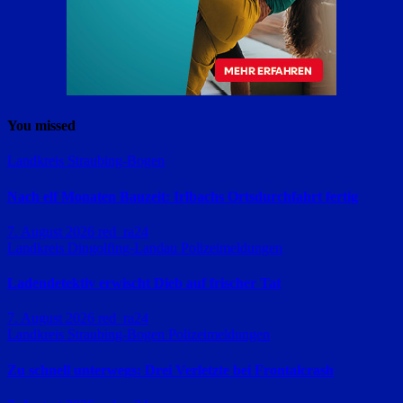
You missed
Landkreis Straubing-Bogen
Nach elf Monaten Bauzeit: Irlbachs Ortsdurchfahrt fertig
7. August 2026
red_ra24
Landkreis Dingolfing-Landau
Polizeimeldungen
Ladendetektiv erwischt Dieb auf frischer Tat
7. August 2026
red_ra24
Landkreis Straubing-Bogen
Polizeimeldungen
Zu schnell unterwegs: Drei Verletzte bei Frontalcrash