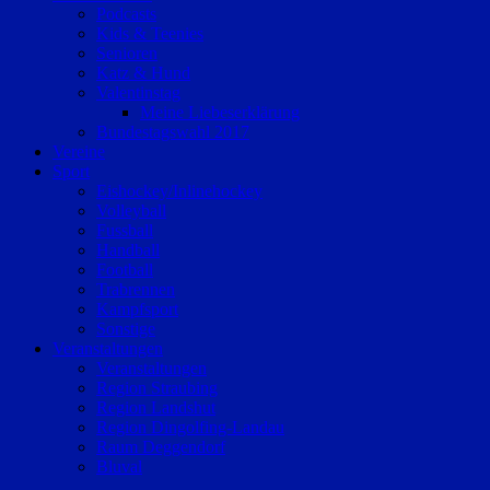
Podcasts
Kids & Teenies
Senioren
Katz & Hund
Valentinstag
Meine Liebeserklärung
Bundestagswahl 2017
Vereine
Sport
Eishockey/Inlinehockey
Volleyball
Fussball
Handball
Football
Trabrennen
Kampfsport
Sonstige
Veranstaltungen
Veranstaltungen
Region Straubing
Region Landshut
Region Dingolfing-Landau
Raum Deggendorf
Bluval