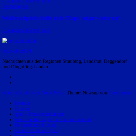
7. August 2026
red_ra24
Niederbayern
Waldbrandgefahr bleibt hoch: Flieger steigen wieder auf
7. August 2026
red_ra24
regio-aktuell24
Nachrichten aus den Regionen Straubing, Landshut, Deggendorf
und Dingolfing-Landau
Stolz präsentiert von WordPress
|
Theme: Newsup von
Themeansar
Kontakt
Autoren
(pm) – Pressemitteilungen
Wenn Ihr Beitrag bei uns nicht erscheint
Datenschutzerklärung
Cookie-Richtlinie (EU)
Impressum