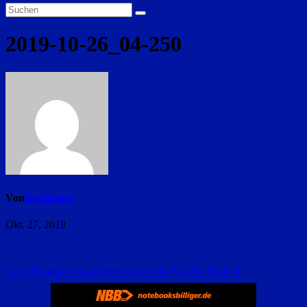
2019-10-26_04-250
Von
Redaktion
Okt. 27, 2019
Beitragsnavigation
Zwei Künstler präsentieren sich in der Galerie Halle II