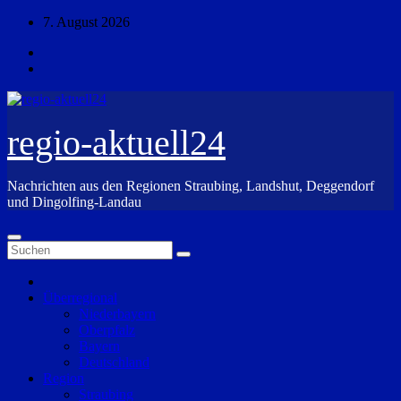
Zum
7. August 2026
Inhalt
springen
regio-aktuell24
Nachrichten aus den Regionen Straubing, Landshut, Deggendorf
und Dingolfing-Landau
Überregional
Niederbayern
Oberpfalz
Bayern
Deutschland
Region
Straubing