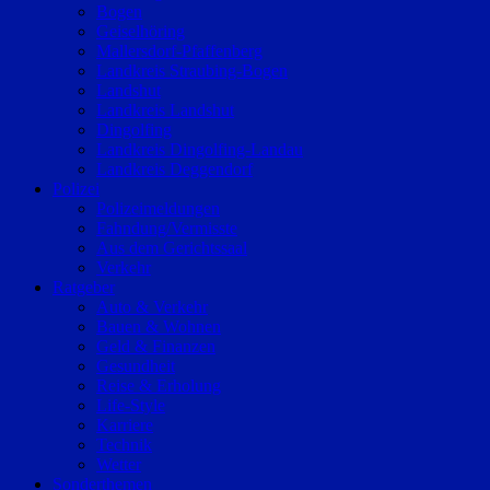
Bogen
Geiselhöring
Mallersdorf-Pfaffenberg
Landkreis Straubing-Bogen
Landshut
Landkreis Landshut
Dingolfing
Landkreis Dingolfing-Landau
Landkreis Deggendorf
Polizei
Polizeimeldungen
Fahndung/Vermisste
Aus dem Gerichtssaal
Verkehr
Ratgeber
Auto & Verkehr
Bauen & Wohnen
Geld & Finanzen
Gesundheit
Reise & Erholung
Life-Style
Karriere
Technik
Wetter
Sonderthemen