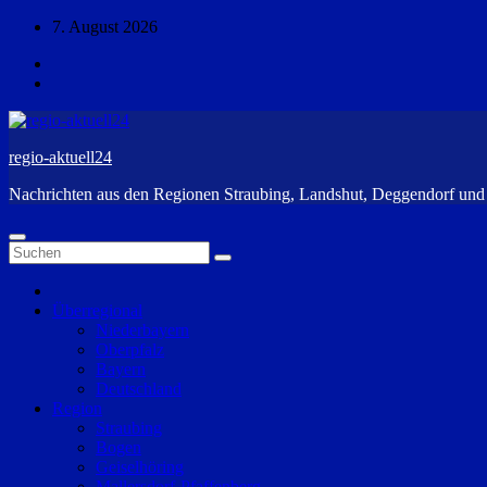
Zum
7. August 2026
Inhalt
springen
regio-aktuell24
Nachrichten aus den Regionen Straubing, Landshut, Deggendorf un
Überregional
Niederbayern
Oberpfalz
Bayern
Deutschland
Region
Straubing
Bogen
Geiselhöring
Mallersdorf-Pfaffenberg