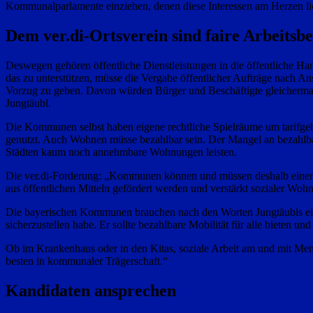
Kommunalparlamente einziehen, denen diese Interessen am Herzen li
Dem ver.di-Ortsverein sind faire Arbeitsb
Deswegen gehören öffentliche Dienstleistungen in die öffentliche Ha
das zu unterstützen, müsse die Vergabe öffentlicher Aufträge nach An
Vorzug zu geben. Davon würden Bürger und Beschäftigte gleichermaßen
Jungtäubl.
Die Kommunen selbst haben eigene rechtliche Spielräume um tarifgebu
genutzt. Auch Wohnen müsse bezahlbar sein. Der Mangel an bezahlb
Städten kaum noch annehmbare Wohnungen leisten.
Die ver.di-Forderung: „Kommunen können und müssen deshalb einen 
aus öffentlichen Mitteln gefördert werden und verstärkt sozialer Woh
Die bayerischen Kommunen brauchen nach den Worten Jungtäubls ein
sicherzustellen habe. Er sollte bezahlbare Mobilität für alle bieten und
Ob im Krankenhaus oder in den Kitas, soziale Arbeit am und mit Men
besten in kommunaler Trägerschaft.“
Kandidaten ansprechen