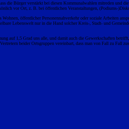
dass die Bürger verstärkt bei diesen Kommunalwahlen mitreden und di
ersönlich vor Ort, z. B. bei öffentlichen Veranstaltungen, (Podiums-)
es Wohnen, öffentlicher Personennahverkehr oder soziale Arbeiten ansp
telbare Lebenswelt nur in die Hand solcher Kreis-, Stadt- und Gemeinder
ng auf 1,5 Grad uns alle, und damit auch die Gewerkschaften betrifft
Vertretern beider Ortsgruppen vereinbart, dass man von Fall zu Fall z