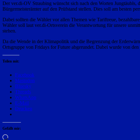
Der ver.di-OV Straubing wünscht sich nach den Worten Jungtäubls, 
Bürgermeisterämter auf den Prüfstand stellen. Dies soll am besten p
Dabei sollten die Wähler vor allen Themen wie Tariftreue, bezahlbar
Wähler soll laut ver.di-Ortsverein die Verantwortung für unsere unmit
stehen.
Da die Wende in der Klimapolitik und die Begrenzung der Erderwärmu
Ortsgruppe von Fridays for Future abgerundet. Dabei wurde von den 
Teilen mit:
Facebook
Mastodon
Bluesky
Threads
WhatsApp
E-Mail
Drucken
Gefällt mir:
Wird