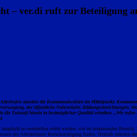
t – ver.di ruft zur Beteiligun
 in Aiterhofen standen die Kommunalwahlen im Mittelpunkt. Kommunen
erversorgung, der öffentliche Nahverkehr, Bildungseinrichtungen, Wo
h in die Zukunft hinein in bestmöglicher Qualität erhalten. „Wir ru
l.
ht Jungtäubl so unmittelbar erlebt werden, wie im kommunalen Bereic
essen der Arbeitnehmer Berücksichtigung finden. Deshalb müssten die 