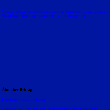
geladen …
Beitragsnavigation
Grüne: „Wiederaufbau des Rathauses in Straubing darf nicht zum fin
Straubinger Spieletage starten wieder – Helfer gesucht
Ähnlicher Beitrag
Landkreis Straubing-Bogen
Nach elf Monaten Bauzeit: Irlbachs Ortsdurchfahrt fertig