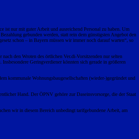
ce ist nur mit guter Arbeit und ausreichend Personal zu haben. Um
her Bezahlung gebunden werden, statt rein dem günstigsten Angebot den
egesetz schon – in Bayern müssen wir immer noch darauf warten“, so
 nach den Wroten des örtlichen Ver.di-Vorsitzenden nur selten
Insbesondere Geringverdiener könnten sich gerade in größeren
indem kommunale Wohnungsbaugesellschaften (wieder-)gegründet und
ntlicher Hand. Der ÖPNV gehöre zur Daseinsvorsorge, die der Staat
uchen wir in diesem Bereich unbedingt tarifgebundene Arbeit, am