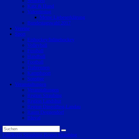
Senioren
Katz & Hund
Valentinstag
Meine Liebeserklärung
Bundestagswahl 2017
Vereine
Sport
Eishockey/Inlinehockey
Volleyball
Fussball
Handball
Football
Trabrennen
Kampfsport
Sonstige
Veranstaltungen
Veranstaltungen
Region Straubing
Region Landshut
Region Dingolfing-Landau
Raum Deggendorf
Bluval
Landkreis Straubing-Bogen
Straubing