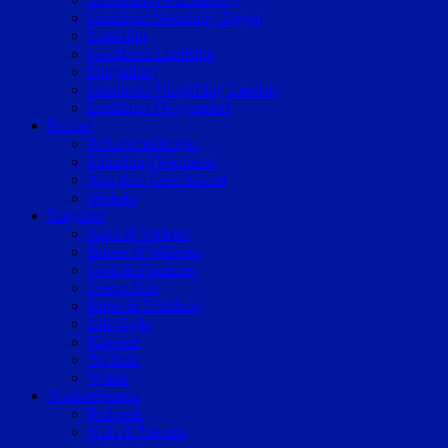
Landkreis Straubing-Bogen
Landshut
Landkreis Landshut
Dingolfing
Landkreis Dingolfing-Landau
Landkreis Deggendorf
Polizei
Polizeimeldungen
Fahndung/Vermisste
Aus dem Gerichtssaal
Verkehr
Ratgeber
Auto & Verkehr
Bauen & Wohnen
Geld & Finanzen
Gesundheit
Reise & Erholung
Life-Style
Karriere
Technik
Wetter
Sonderthemen
Podcasts
Kids & Teenies