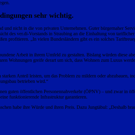
egen.
edingungen sehr wichtig.
nd und nicht in die von privaten Unternehmen. Guter bürgernaher Servi
sicht des ver.di-Vorstands in Straubing an die Einhaltung von tariflic
 profitieren. „In vielen Bundesländern gibt es ein solches Tariftreu
ndene Arbeit in ihrem Umfeld zu gestalten. Bislang würden diese aber
aren Wohnungen greife derart um sich, dass Wohnen zum Luxus werde. 
starken Anteil leisten, um das Problem zu mildern oder abzubauen, 
nungsbau betrieben wird.“
en guten öffentlichen Personennahverkehr (ÖPNV) – und zwar in öffe
 eine funktionierende Infrastruktur garantieren.
schen habe ihre Würde und ihren Preis. Dazu Jungtäbul: „Deshalb bra