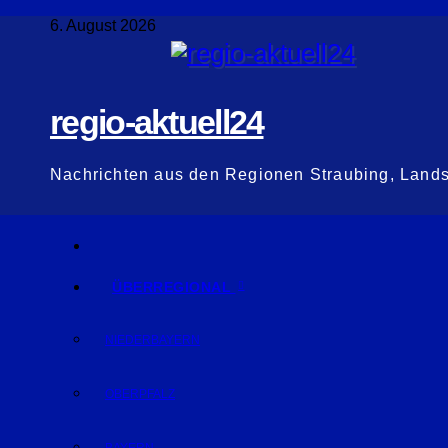
Zum
6. August 2026
Inhalt
springen
regio-aktuell24
Nachrichten aus den Regionen Straubing, Land
ÜBERREGIONAL
NIEDERBAYERN
OBERPFALZ