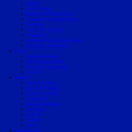
Bogen
Geiselhöring
Mallersdorf-Pfaffenberg
Landkreis Straubing-Bogen
Landshut
Landkreis Landshut
Dingolfing
Landkreis Dingolfing-Landau
Landkreis Deggendorf
Polizei
Polizeimeldungen
Fahndung/Vermisste
Aus dem Gerichtssaal
Verkehr
Ratgeber
Auto & Verkehr
Bauen & Wohnen
Geld & Finanzen
Gesundheit
Reise & Erholung
Life-Style
Karriere
Technik
Wetter
Sonderthemen