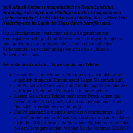
(pol) Aktuell kommt es hauptsächlich im Raum Landshut,
Straubing, Aiterhofen und Plattling vermehrt zu sogenannten
„Schockanrufen“. Es ist nicht auszuschließen, dass weitere Teile
Niederbayerns im Laufe des Tages davon betroffen sind.
Mit „Schockanrufen“ versuchen sie die Angerufenen zur
Herausgabe von Bargeld und Wertsachen zu bringen. Sie geben
unter anderem an, nahe Verwandte seien in einen tödlichen
Verkehrsunfall verwickelt und geben sich oft als „falsche
Polizeibeamte“ aus.
Seien Sie misstrauisch – Warnsignale am Telefon
Lassen Sie sich nicht unter Druck setzen, auch nicht, durch
angeblich dringende Ermittlungen! Legen Sie einfach auf!
Die Polizei wird Sie niemals um Geldbeträge bitten oder dazu
auffordern, Geld oder Wertsachen herauszugeben.
Lassen Sie sich am Telefon nicht unter Druck setzen und
beenden Sie das Gespräch, sobald sich jemand nach Ihren
finanziellen Verhältnissen erkundigt.
Die Polizei ruft Sie niemals unter der Notrufnummer „110“
an. Sollten Sie bei der Polizei zurückrufen, drücken Sie dabei
nicht die „Rückruftaste“, da Sie sonst möglicherweise wieder
bei den Betrügern landen. Wählen Sie die Nummer SELBST!