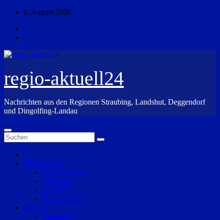
Zum
6. August 2026
Inhalt
springen
regio-aktuell24
Nachrichten aus den Regionen Straubing, Landshut, Deggendorf
und Dingolfing-Landau
Überregional
Niederbayern
Oberpfalz
Bayern
Deutschland
Region
Straubing