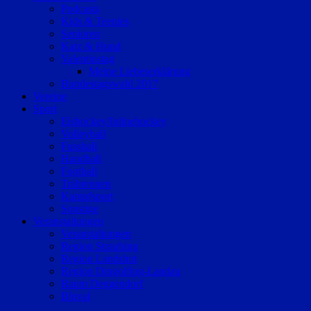
Podcasts
Kids & Teenies
Senioren
Katz & Hund
Valentinstag
Meine Liebeserklärung
Bundestagswahl 2017
Vereine
Sport
Eishockey/Inlinehockey
Volleyball
Fussball
Handball
Football
Trabrennen
Kampfsport
Sonstige
Veranstaltungen
Veranstaltungen
Region Straubing
Region Landshut
Region Dingolfing-Landau
Raum Deggendorf
Bluval