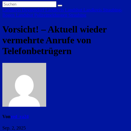
Landkreis Deggendorf
Landkreis Landshut
Landkreis Straubing-
Bogen
Landshut
Polizeimeldungen
Straubing
Vorsicht! – Aktuell wieder
vermehrte Anrufe von
Telefonbetrügern
Von
red_ra24
Sep. 2, 2025