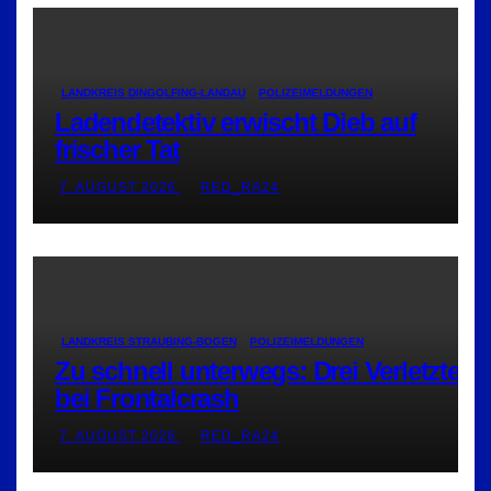
LANDKREIS DINGOLFING-LANDAU
POLIZEIMELDUNGEN
Ladendetektiv erwischt Dieb auf
frischer Tat
7. AUGUST 2026
RED_RA24
LANDKREIS STRAUBING-BOGEN
POLIZEIMELDUNGEN
Zu schnell unterwegs: Drei Verletzte
bei Frontalcrash
7. AUGUST 2026
RED_RA24