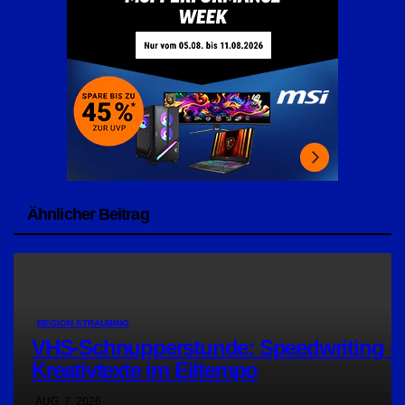
Ähnlicher Beitrag
REGION STRAUBING
VHS-Schnupperstunde: Speedwriting –
Kreativtexte im Eiltempo
AUG. 7, 2026