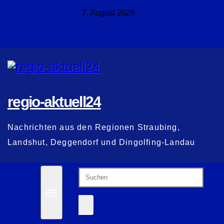
Zum
7. August 2026
Inhalt
springen
regio-aktuell24
Nachrichten aus den Regionen Straubing,
Landshut, Deggendorf und Dingolfing-Landau