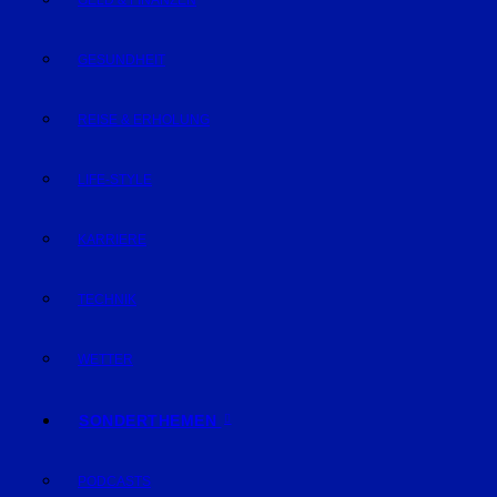
GELD & FINANZEN
GESUNDHEIT
REISE & ERHOLUNG
LIFE-STYLE
KARRIERE
TECHNIK
WETTER
SONDERTHEMEN
PODCASTS