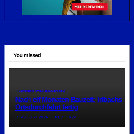
You missed
LANDKREIS STRAUBING-BOGEN
Nach elf Monaten Bauzeit: Irlbachs
Ortsdurchfahrt fertig
7. AUGUST 2026
RED_RA24