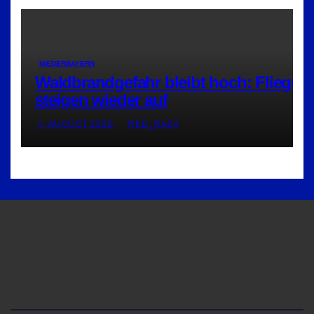
NIEDERBAYERN
Waldbrandgefahr bleibt hoch: Flieger
steigen wieder auf
7. AUGUST 2026
RED_RA24