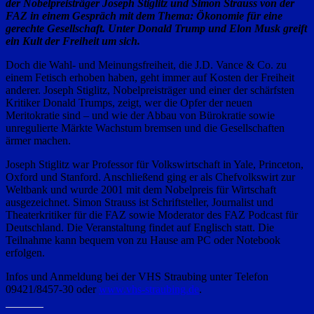
der Nobelpreisträger Joseph Stiglitz und Simon Strauss von der
FAZ in einem Gespräch mit dem Thema: Ökonomie für eine
gerechte Gesellschaft. Unter Donald Trump und Elon Musk greift
ein Kult der Freiheit um sich.
Doch die Wahl- und Meinungsfreiheit, die J.D. Vance & Co. zu
einem Fetisch erhoben haben, geht immer auf Kosten der Freiheit
anderer. Joseph Stiglitz, Nobelpreisträger und einer der schärfsten
Kritiker Donald Trumps, zeigt, wer die Opfer der neuen
Meritokratie sind – und wie der Abbau von Bürokratie sowie
unregulierte Märkte Wachstum bremsen und die Gesellschaften
ärmer machen.
Joseph Stiglitz war Professor für Volkswirtschaft in Yale, Princeton,
Oxford und Stanford. Anschließend ging er als Chefvolkswirt zur
Weltbank und wurde 2001 mit dem Nobelpreis für Wirtschaft
ausgezeichnet. Simon Strauss ist Schriftsteller, Journalist und
Theaterkritiker für die FAZ sowie Moderator des FAZ Podcast für
Deutschland. Die Veranstaltung findet auf Englisch statt. Die
Teilnahme kann bequem von zu Hause am PC oder Notebook
erfolgen.
Infos und Anmeldung bei der VHS Straubing unter Telefon
09421/8457-30 oder
www.vhs-straubing.de
.