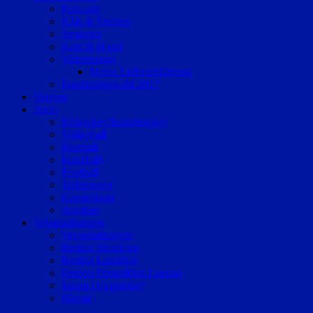
Podcasts
Kids & Teenies
Senioren
Katz & Hund
Valentinstag
Meine Liebeserklärung
Bundestagswahl 2017
Vereine
Sport
Eishockey/Inlinehockey
Volleyball
Fussball
Handball
Football
Trabrennen
Kampfsport
Sonstige
Veranstaltungen
Veranstaltungen
Region Straubing
Region Landshut
Region Dingolfing-Landau
Raum Deggendorf
Bluval