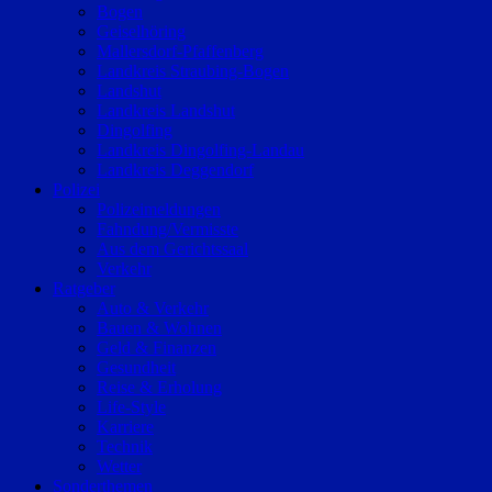
Bogen
Geiselhöring
Mallersdorf-Pfaffenberg
Landkreis Straubing-Bogen
Landshut
Landkreis Landshut
Dingolfing
Landkreis Dingolfing-Landau
Landkreis Deggendorf
Polizei
Polizeimeldungen
Fahndung/Vermisste
Aus dem Gerichtssaal
Verkehr
Ratgeber
Auto & Verkehr
Bauen & Wohnen
Geld & Finanzen
Gesundheit
Reise & Erholung
Life-Style
Karriere
Technik
Wetter
Sonderthemen