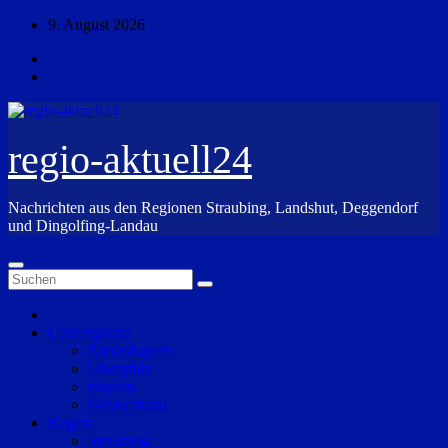
Zum
9. August 2026
Inhalt
springen
regio-aktuell24
Nachrichten aus den Regionen Straubing, Landshut, Deggendorf
und Dingolfing-Landau
Überregional
Niederbayern
Oberpfalz
Bayern
Deutschland
Region
Straubing