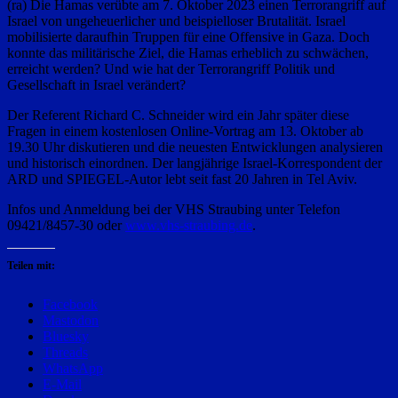
(ra) Die Hamas verübte am 7. Oktober 2023 einen Terrorangriff auf
Israel von ungeheuerlicher und beispielloser Brutalität. Israel
mobilisierte daraufhin Truppen für eine Offensive in Gaza. Doch
konnte das militärische Ziel, die Hamas erheblich zu schwächen,
erreicht werden? Und wie hat der Terrorangriff Politik und
Gesellschaft in Israel verändert?
Der Referent Richard C. Schneider wird ein Jahr später diese
Fragen in einem kostenlosen Online-Vortrag am 13. Oktober ab
19.30 Uhr diskutieren und die neuesten Entwicklungen analysieren
und historisch einordnen. Der langjährige Israel-Korrespondent der
ARD und SPIEGEL-Autor lebt seit fast 20 Jahren in Tel Aviv.
Infos und Anmeldung bei der VHS Straubing unter Telefon
09421/8457-30 oder
www.vhs-straubing.de
.
Teilen mit:
Facebook
Mastodon
Bluesky
Threads
WhatsApp
E-Mail