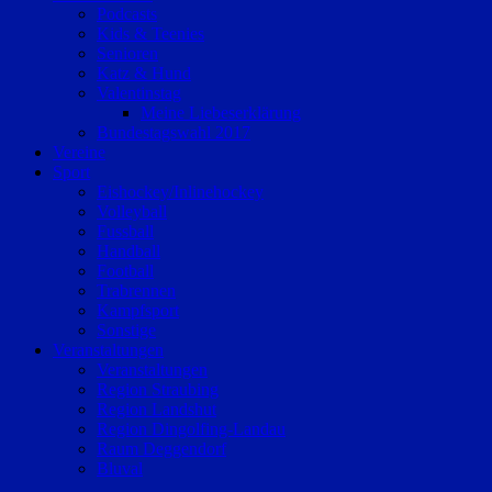
Podcasts
Kids & Teenies
Senioren
Katz & Hund
Valentinstag
Meine Liebeserklärung
Bundestagswahl 2017
Vereine
Sport
Eishockey/Inlinehockey
Volleyball
Fussball
Handball
Football
Trabrennen
Kampfsport
Sonstige
Veranstaltungen
Veranstaltungen
Region Straubing
Region Landshut
Region Dingolfing-Landau
Raum Deggendorf
Bluval