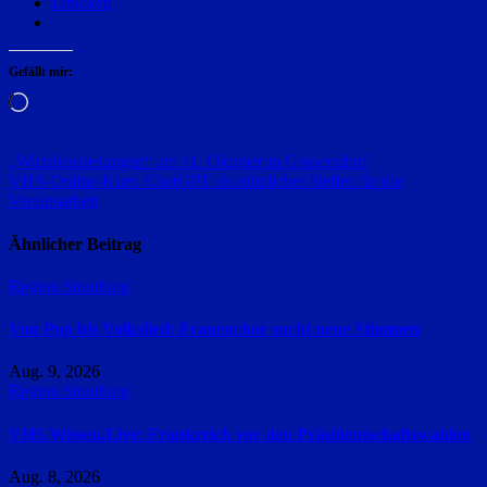
Drucken
Gefällt mir:
Wird
geladen …
Beitragsnavigation
„Wirtshauslesungen“ am 11. Oktober in Gossersdorf
VHS-Online-Kurs: ChatGPT als nützlicher Helfer für die
Vereinsarbeit
Ähnlicher Beitrag
Region Straubing
Von Pop bis Volkslied: Frauenchor sucht neue Stimmen
Aug. 9, 2026
Region Straubing
VHS.Wissen.Live: Frankreich vor den Präsidentschaftswahlen
Aug. 8, 2026