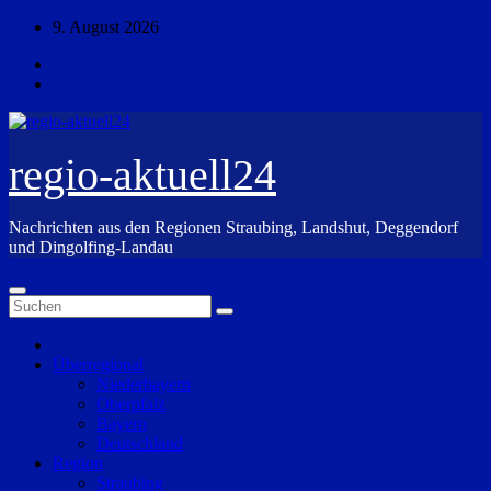
Zum
9. August 2026
Inhalt
springen
regio-aktuell24
Nachrichten aus den Regionen Straubing, Landshut, Deggendorf
und Dingolfing-Landau
Überregional
Niederbayern
Oberpfalz
Bayern
Deutschland
Region
Straubing