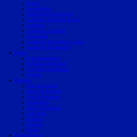
Bogen
Geiselhöring
Mallersdorf-Pfaffenberg
Landkreis Straubing-Bogen
Landshut
Landkreis Landshut
Dingolfing
Landkreis Dingolfing-Landau
Landkreis Deggendorf
Polizei
Polizeimeldungen
Fahndung/Vermisste
Aus dem Gerichtssaal
Verkehr
Ratgeber
Auto & Verkehr
Bauen & Wohnen
Geld & Finanzen
Gesundheit
Reise & Erholung
Life-Style
Karriere
Technik
Wetter
Sonderthemen