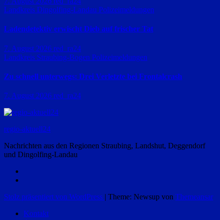
7. August 2026
red_ra24
Landkreis Dingolfing-Landau
Polizeimeldungen
Ladendetektiv erwischt Dieb auf frischer Tat
7. August 2026
red_ra24
Landkreis Straubing-Bogen
Polizeimeldungen
Zu schnell unterwegs: Drei Verletzte bei Frontalcrash
7. August 2026
red_ra24
regio-aktuell24
Nachrichten aus den Regionen Straubing, Landshut, Deggendorf
und Dingolfing-Landau
Stolz präsentiert von WordPress
|
Theme: Newsup von
Themeansar
Kontakt