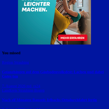
You missed
Region Straubing
Gstanzlsingen auf dem Gäubodenvolksfest: Lachen und dabei
Gutes tun
7. August 2026
red_ra24
Landkreis Straubing-Bogen
Nach elf Monaten Bauzeit: Irlbachs Ortsdurchfahrt fertig