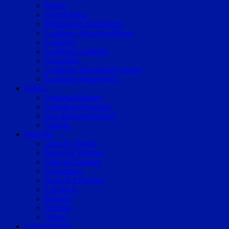
Bogen
Geiselhöring
Mallersdorf-Pfaffenberg
Landkreis Straubing-Bogen
Landshut
Landkreis Landshut
Dingolfing
Landkreis Dingolfing-Landau
Landkreis Deggendorf
Polizei
Polizeimeldungen
Fahndung/Vermisste
Aus dem Gerichtssaal
Verkehr
Ratgeber
Auto & Verkehr
Bauen & Wohnen
Geld & Finanzen
Gesundheit
Reise & Erholung
Life-Style
Karriere
Technik
Wetter
Sonderthemen