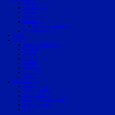
Podcasts
Kids & Teenies
Senioren
Katz & Hund
Valentinstag
Meine Liebeserklärung
Bundestagswahl 2017
Vereine
Sport
Eishockey/Inlinehockey
Volleyball
Fussball
Handball
Football
Trabrennen
Kampfsport
Sonstige
Veranstaltungen
Veranstaltungen
Region Straubing
Region Landshut
Region Dingolfing-Landau
Raum Deggendorf
Bluval