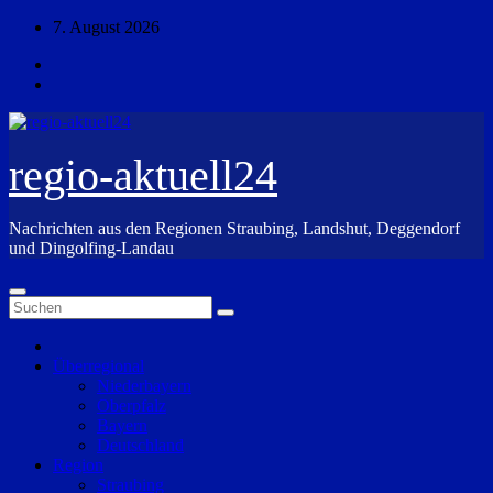
Zum
7. August 2026
Inhalt
springen
regio-aktuell24
Nachrichten aus den Regionen Straubing, Landshut, Deggendorf
und Dingolfing-Landau
Überregional
Niederbayern
Oberpfalz
Bayern
Deutschland
Region
Straubing