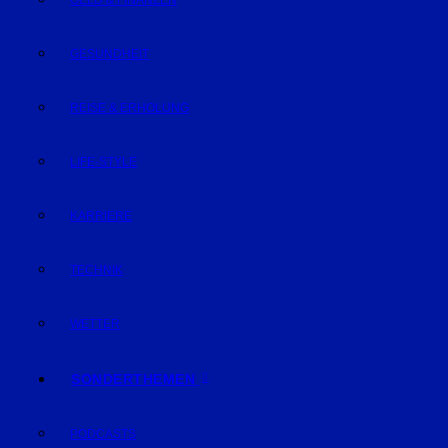
GELD & FINANZEN
GESUNDHEIT
REISE & ERHOLUNG
LIFE-STYLE
KARRIERE
TECHNIK
WETTER
SONDERTHEMEN
PODCASTS