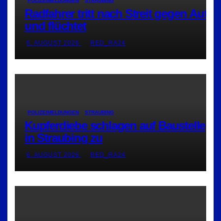
POLIZEIMELDUNGEN
STRAUBING
Radfahrer tritt nach Streit gegen Auto
und flüchtet
6. AUGUST 2026
RED_RA24
POLIZEIMELDUNGEN
STRAUBING
Kupferdiebe schlagen auf Baustelle
in Straubing zu
6. AUGUST 2026
RED_RA24