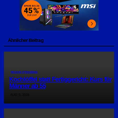
Ähnlicher Beitrag
REGION STRAUBING
Kochlöffel statt Fertiggericht: Kurs für
Männer ab 55
AUG. 5, 2026