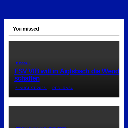
You missed
FUSSBALL
FSV VfB will in Aiglsbach die Wende
schaffen
6. AUGUST 2026
RED_RA24