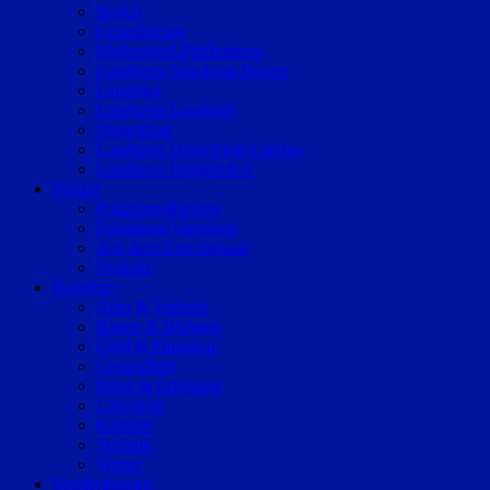
Bogen
Geiselhöring
Mallersdorf-Pfaffenberg
Landkreis Straubing-Bogen
Landshut
Landkreis Landshut
Dingolfing
Landkreis Dingolfing-Landau
Landkreis Deggendorf
Polizei
Polizeimeldungen
Fahndung/Vermisste
Aus dem Gerichtssaal
Verkehr
Ratgeber
Auto & Verkehr
Bauen & Wohnen
Geld & Finanzen
Gesundheit
Reise & Erholung
Life-Style
Karriere
Technik
Wetter
Sonderthemen