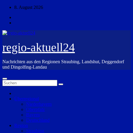
Zum
8. August 2026
Inhalt
springen
regio-aktuell24
Nachrichten aus den Regionen Straubing, Landshut, Deggendorf
und Dingolfing-Landau
Überregional
Niederbayern
Oberpfalz
Bayern
Deutschland
Region
Straubing