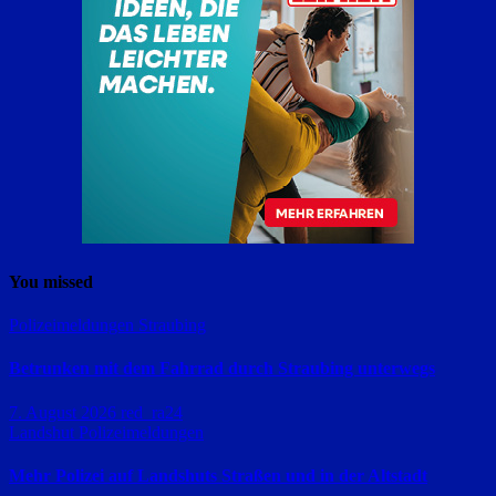
You missed
Polizeimeldungen
Straubing
Betrunken mit dem Fahrrad durch Straubing unterwegs
7. August 2026
red_ra24
Landshut
Polizeimeldungen
Mehr Polizei auf Landshuts Straßen und in der Altstadt