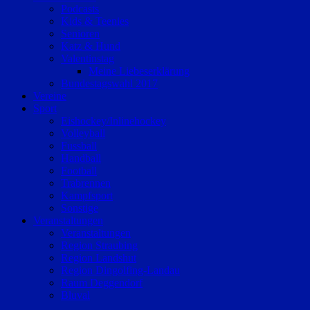
Podcasts
Kids & Teenies
Senioren
Katz & Hund
Valentinstag
Meine Liebeserklärung
Bundestagswahl 2017
Vereine
Sport
Eishockey/Inlinehockey
Volleyball
Fussball
Handball
Football
Trabrennen
Kampfsport
Sonstige
Veranstaltungen
Veranstaltungen
Region Straubing
Region Landshut
Region Dingolfing-Landau
Raum Deggendorf
Bluval