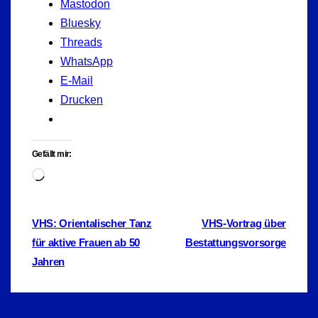
Mastodon
Bluesky
Threads
WhatsApp
E-Mail
Drucken
Gefällt mir:
Wird
geladen …
Beitragsnavigation
VHS: Orientalischer Tanz
VHS-Vortrag über
für aktive Frauen ab 50
Bestattungsvorsorge
Jahren