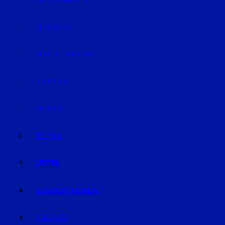
GELD & FINANZEN
GESUNDHEIT
REISE & ERHOLUNG
LIFE-STYLE
KARRIERE
TECHNIK
WETTER
SONDERTHEMEN
PODCASTS