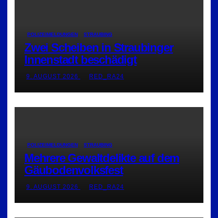
POLIZEIMELDUNGEN
STRAUBING
Zwei Scheiben in Straubinger
Innenstadt beschädigt
9. AUGUST 2026
RED_RA24
POLIZEIMELDUNGEN
STRAUBING
Mehrere Gewaltdelikte auf dem
Gäubodenvolksfest
9. AUGUST 2026
RED_RA24