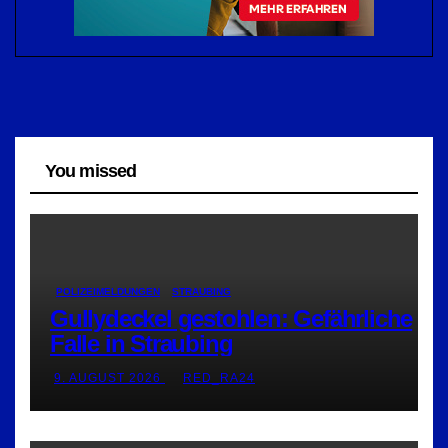
You missed
POLIZEIMELDUNGEN
STRAUBING
Gullydeckel gestohlen: Gefährliche
Falle in Straubing
9. AUGUST 2026
RED_RA24