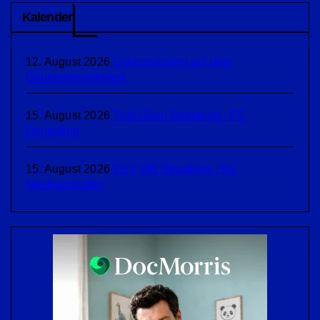
Kalender
12. August 2026
Gstanzlsingen auf dem
Gäubodenvolksfest
15. August 2026
Türk Gücü Straubing : FC
Dingolfing
15. August 2026
FSV VfB Straubing : SV
Neufraunhofen