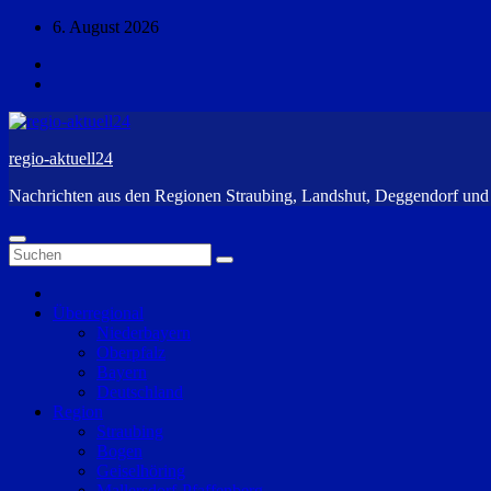
Zum
6. August 2026
Inhalt
springen
regio-aktuell24
Nachrichten aus den Regionen Straubing, Landshut, Deggendorf un
Überregional
Niederbayern
Oberpfalz
Bayern
Deutschland
Region
Straubing
Bogen
Geiselhöring
Mallersdorf-Pfaffenberg