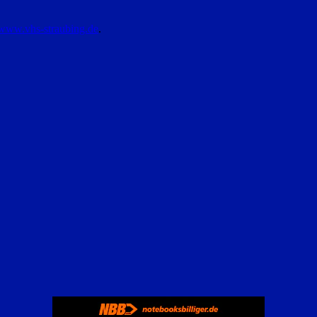
www.vhs-straubing.de
.