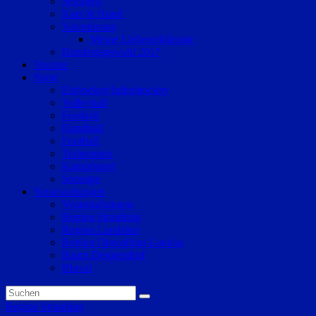
Senioren
Katz & Hund
Valentinstag
Meine Liebeserklärung
Bundestagswahl 2017
Vereine
Sport
Eishockey/Inlinehockey
Volleyball
Fussball
Handball
Football
Trabrennen
Kampfsport
Sonstige
Veranstaltungen
Veranstaltungen
Region Straubing
Region Landshut
Region Dingolfing-Landau
Raum Deggendorf
Bluval
Region Straubing