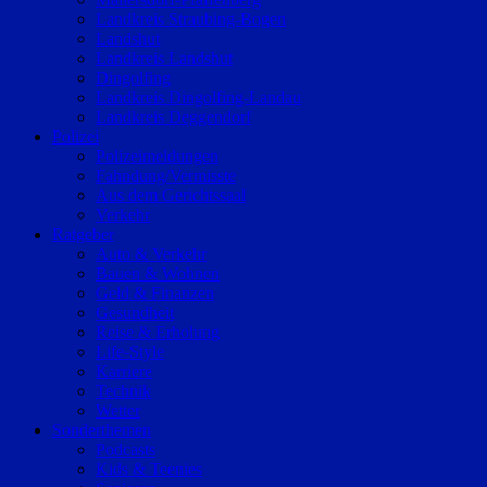
Landkreis Straubing-Bogen
Landshut
Landkreis Landshut
Dingolfing
Landkreis Dingolfing-Landau
Landkreis Deggendorf
Polizei
Polizeimeldungen
Fahndung/Vermisste
Aus dem Gerichtssaal
Verkehr
Ratgeber
Auto & Verkehr
Bauen & Wohnen
Geld & Finanzen
Gesundheit
Reise & Erholung
Life-Style
Karriere
Technik
Wetter
Sonderthemen
Podcasts
Kids & Teenies