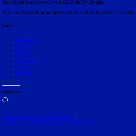
Rudi Bauer finden jeweils von 18.30 bis 20 Uhr statt.
Infos und Anmeldung bei der vhs unter Telefon 09421/8457-30 oder
Teilen mit:
Facebook
Mastodon
Bluesky
Threads
WhatsApp
E-Mail
Drucken
Gefällt mir:
Wird
geladen …
Beitragsnavigation
Neuwahlen beim SEN-Kreisverband
An der vhs fit fürs Büro werden mit Office 2016