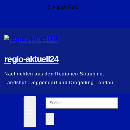
Zum
7. August 2026
Inhalt
springen
regio-aktuell24
Nachrichten aus den Regionen Straubing,
Landshut, Deggendorf und Dingolfing-Landau