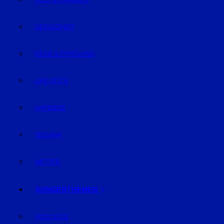
GELD & FINANZEN
GESUNDHEIT
REISE & ERHOLUNG
LIFE-STYLE
KARRIERE
TECHNIK
WETTER
SONDERTHEMEN
PODCASTS