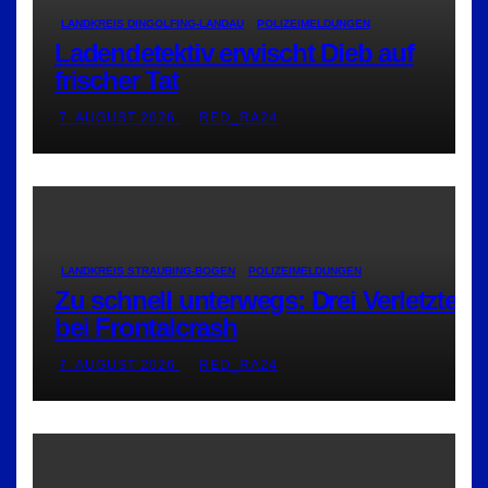
LANDKREIS DINGOLFING-LANDAU
POLIZEIMELDUNGEN
Ladendetektiv erwischt Dieb auf
frischer Tat
7. AUGUST 2026
RED_RA24
LANDKREIS STRAUBING-BOGEN
POLIZEIMELDUNGEN
Zu schnell unterwegs: Drei Verletzte
bei Frontalcrash
7. AUGUST 2026
RED_RA24