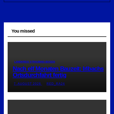
You missed
LANDKREIS STRAUBING-BOGEN
Nach elf Monaten Bauzeit: Irlbachs
Ortsdurchfahrt fertig
7. AUGUST 2026
RED_RA24