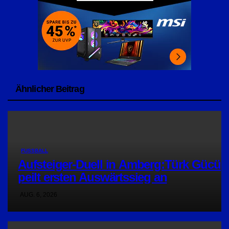
Ähnlicher Beitrag
FUSSBALL
Aufsteiger-Duell in Amberg:Türk Gücü
peilt ersten Auswärtssieg an
AUG. 6, 2026