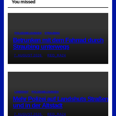
You missed
POLIZEIMELDUNGEN
STRAUBING
Betrunken mit dem Fahrrad durch
Straubing unterwegs
7. AUGUST 2026
RED_RA24
LANDSHUT
POLIZEIMELDUNGEN
Mehr Polizei auf Landshuts Straßen
und in der Altstadt
7. AUGUST 2026
RED_RA24