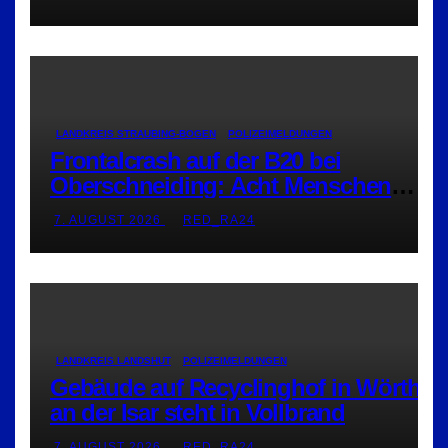
LANDKREIS STRAUBING-BOGEN
POLIZEIMELDUNGEN
Frontalcrash auf der B20 bei
Oberschneiding: Acht Menschen
verletzt
7. AUGUST 2026
RED_RA24
LANDKREIS LANDSHUT
POLIZEIMELDUNGEN
Gebäude auf Recyclinghof in Wörth
an der Isar steht in Vollbrand
7. AUGUST 2026
RED_RA24