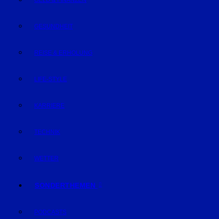
GELD & FINANZEN
GESUNDHEIT
REISE & ERHOLUNG
LIFE-STYLE
KARRIERE
TECHNIK
WETTER
SONDERTHEMEN
PODCASTS