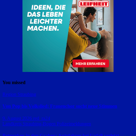
You missed
Region Straubing
Von Pop bis Volkslied: Frauenchor sucht neue Stimmen
9. August 2026
red_ra24
Landkreis Straubing-Bogen
Polizeimeldungen
Betrunken in den Graben: Autofahrer bei Unfall verletzt