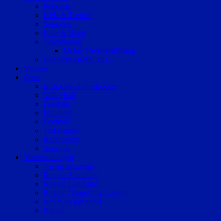
Podcasts
Kids & Teenies
Senioren
Katz & Hund
Valentinstag
Meine Liebeserklärung
Bundestagswahl 2017
Vereine
Sport
Eishockey/Inlinehockey
Volleyball
Fussball
Handball
Football
Trabrennen
Kampfsport
Sonstige
Veranstaltungen
Veranstaltungen
Region Straubing
Region Landshut
Region Dingolfing-Landau
Raum Deggendorf
Bluval