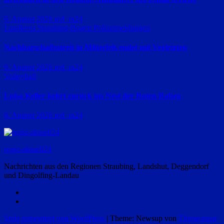
9. August 2026
red_ra24
Landkreis Straubing-Bogen
Polizeimeldungen
Nachbarschaftsstreit in Mitterfels endet mit Verletzten
9. August 2026
red_ra24
Volleyball
Luisa Keller kehrt zurück ins Nest der Roten Raben
8. August 2026
red_ra24
regio-aktuell24
Nachrichten aus den Regionen Straubing, Landshut, Deggendorf
und Dingolfing-Landau
Stolz präsentiert von WordPress
|
Theme: Newsup von
Themeansar