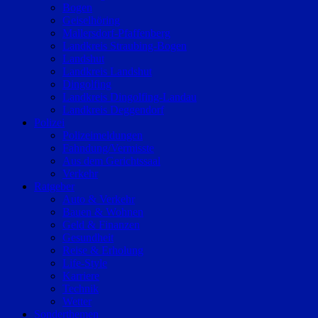
Bogen
Geiselhöring
Mallersdorf-Pfaffenberg
Landkreis Straubing-Bogen
Landshut
Landkreis Landshut
Dingolfing
Landkreis Dingolfing-Landau
Landkreis Deggendorf
Polizei
Polizeimeldungen
Fahndung/Vermisste
Aus dem Gerichtssaal
Verkehr
Ratgeber
Auto & Verkehr
Bauen & Wohnen
Geld & Finanzen
Gesundheit
Reise & Erholung
Life-Style
Karriere
Technik
Wetter
Sonderthemen