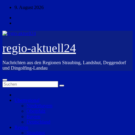
Zum
9. August 2026
Inhalt
springen
regio-aktuell24
Nachrichten aus den Regionen Straubing, Landshut, Deggendorf
und Dingolfing-Landau
Überregional
Niederbayern
Oberpfalz
Bayern
Deutschland
Region
Straubing