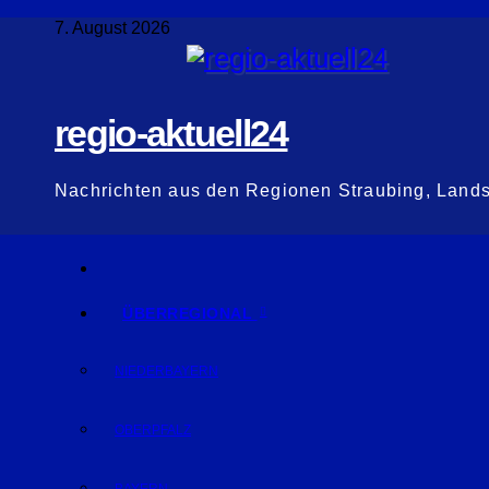
Zum
7. August 2026
Inhalt
springen
regio-aktuell24
Nachrichten aus den Regionen Straubing, Land
ÜBERREGIONAL
NIEDERBAYERN
OBERPFALZ