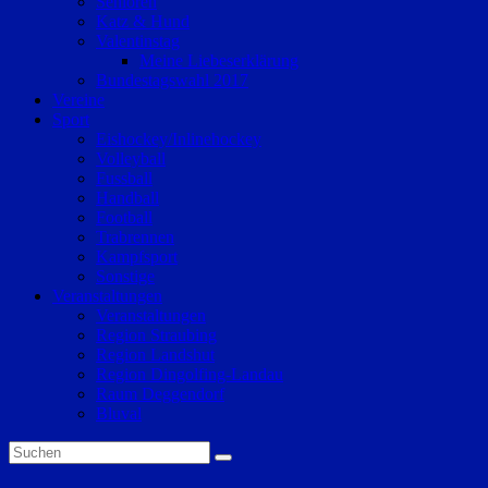
Senioren
Katz & Hund
Valentinstag
Meine Liebeserklärung
Bundestagswahl 2017
Vereine
Sport
Eishockey/Inlinehockey
Volleyball
Fussball
Handball
Football
Trabrennen
Kampfsport
Sonstige
Veranstaltungen
Veranstaltungen
Region Straubing
Region Landshut
Region Dingolfing-Landau
Raum Deggendorf
Bluval