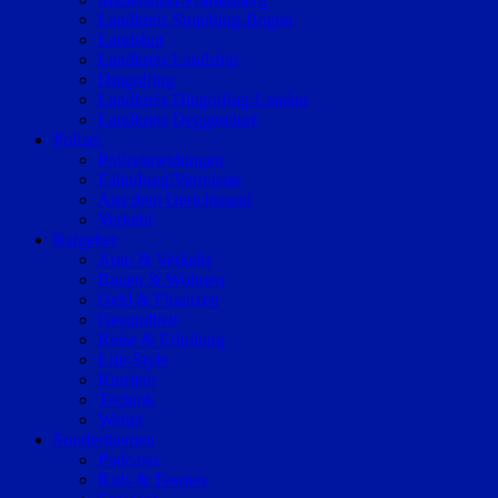
Landkreis Straubing-Bogen
Landshut
Landkreis Landshut
Dingolfing
Landkreis Dingolfing-Landau
Landkreis Deggendorf
Polizei
Polizeimeldungen
Fahndung/Vermisste
Aus dem Gerichtssaal
Verkehr
Ratgeber
Auto & Verkehr
Bauen & Wohnen
Geld & Finanzen
Gesundheit
Reise & Erholung
Life-Style
Karriere
Technik
Wetter
Sonderthemen
Podcasts
Kids & Teenies