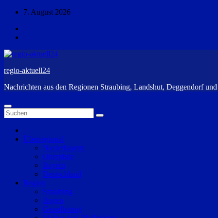
Zum
7. August 2026
Inhalt
springen
regio-aktuell24
Nachrichten aus den Regionen Straubing, Landshut, Deggendorf un
Überregional
Niederbayern
Oberpfalz
Bayern
Deutschland
Region
Straubing
Bogen
Geiselhöring
Mallersdorf-Pfaffenberg