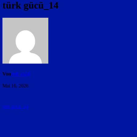
türk gücü_14
Von
red_ra24
Mai 16, 2026
Beitragsnavigation
türk gücü_14