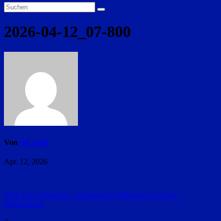
2026-04-12_07-800
Von
red_ra24
Apr. 12, 2026
Beitragsnavigation
Türk Gücü Straubing: Abraham und Mesanovic treffen –
Bildergalerie