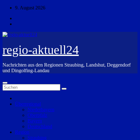
Zum
9. August 2026
Inhalt
springen
regio-aktuell24
Nachrichten aus den Regionen Straubing, Landshut, Deggendorf
und Dingolfing-Landau
Überregional
Niederbayern
Oberpfalz
Bayern
Deutschland
Region
Straubing