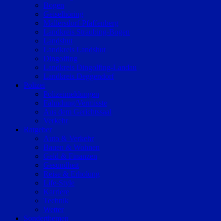
Bogen
Geiselhöring
Mallersdorf-Pfaffenberg
Landkreis Straubing-Bogen
Landshut
Landkreis Landshut
Dingolfing
Landkreis Dingolfing-Landau
Landkreis Deggendorf
Polizei
Polizeimeldungen
Fahndung/Vermisste
Aus dem Gerichtssaal
Verkehr
Ratgeber
Auto & Verkehr
Bauen & Wohnen
Geld & Finanzen
Gesundheit
Reise & Erholung
Life-Style
Karriere
Technik
Wetter
Sonderthemen