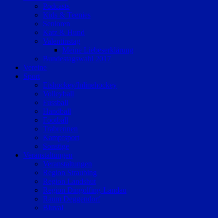
Podcasts
Kids & Teenies
Senioren
Katz & Hund
Valentinstag
Meine Liebeserklärung
Bundestagswahl 2017
Vereine
Sport
Eishockey/Inlinehockey
Volleyball
Fussball
Handball
Football
Trabrennen
Kampfsport
Sonstige
Veranstaltungen
Veranstaltungen
Region Straubing
Region Landshut
Region Dingolfing-Landau
Raum Deggendorf
Bluval