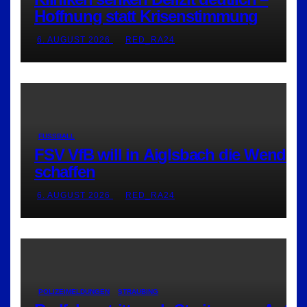
Hoffnung statt Krisenstimmung
6. AUGUST 2026
RED_RA24
FUSSBALL
FSV VfB will in Aiglsbach die Wende
schaffen
6. AUGUST 2026
RED_RA24
POLIZEIMELDUNGEN
STRAUBING