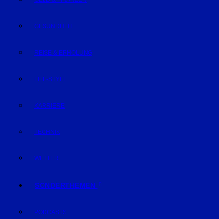
GELD & FINANZEN
GESUNDHEIT
REISE & ERHOLUNG
LIFE-STYLE
KARRIERE
TECHNIK
WETTER
SONDERTHEMEN
PODCASTS