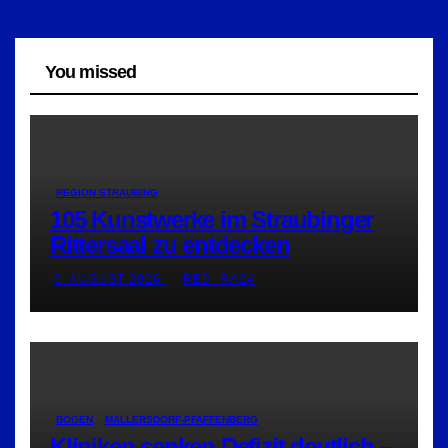
You missed
REGION STRAUBING
105 Kunstwerke im Straubinger
Rittersaal zu entdecken
6. AUGUST 2026
RED_RA24
BOGEN
MALLERSDORF-PFAFFENBERG
Kliniken senken Defizit deutlich –