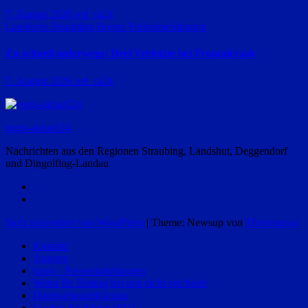
7. August 2026
red_ra24
Landkreis Straubing-Bogen
Polizeimeldungen
Zu schnell unterwegs: Drei Verletzte bei Frontalcrash
7. August 2026
red_ra24
regio-aktuell24
Nachrichten aus den Regionen Straubing, Landshut, Deggendorf
und Dingolfing-Landau
Stolz präsentiert von WordPress
|
Theme: Newsup von
Themeansar
Kontakt
Autoren
(pm) – Pressemitteilungen
Wenn Ihr Beitrag bei uns nicht erscheint
Datenschutzerklärung
Cookie-Richtlinie (EU)