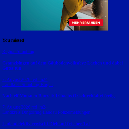
You missed
Region Straubing
Gstanzlsingen auf dem Gäubodenvolksfest: Lachen und dabei
Gutes tun
7. August 2026
red_ra24
Landkreis Straubing-Bogen
Nach elf Monaten Bauzeit: Irlbachs Ortsdurchfahrt fertig
7. August 2026
red_ra24
Landkreis Dingolfing-Landau
Polizeimeldungen
Ladendetektiv erwischt Dieb auf frischer Tat