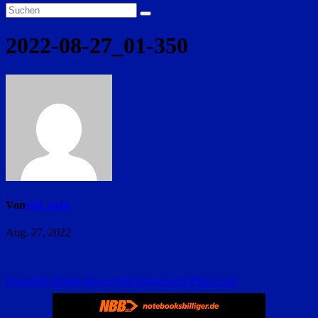
2022-08-27_01-350
Von
red_ra24
Aug. 27, 2022
Beitragsnavigation
Straubing nimmt inzwischen bundesweit Platz 2 ein