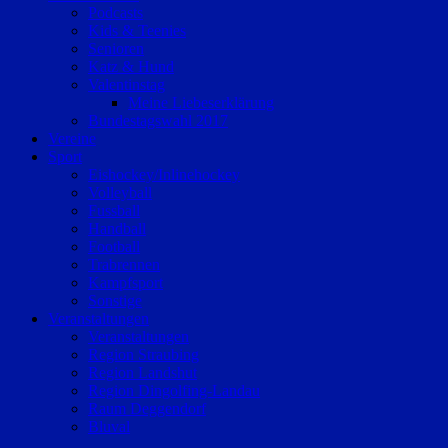
Podcasts
Kids & Teenies
Senioren
Katz & Hund
Valentinstag
Meine Liebeserklärung
Bundestagswahl 2017
Vereine
Sport
Eishockey/Inlinehockey
Volleyball
Fussball
Handball
Football
Trabrennen
Kampfsport
Sonstige
Veranstaltungen
Veranstaltungen
Region Straubing
Region Landshut
Region Dingolfing-Landau
Raum Deggendorf
Bluval