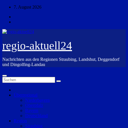
Zum
7. August 2026
Inhalt
springen
regio-aktuell24
Nachrichten aus den Regionen Straubing, Landshut, Deggendorf
und Dingolfing-Landau
Überregional
Niederbayern
Oberpfalz
Bayern
Deutschland
Region
Straubing