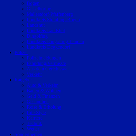
Bogen
Geiselhöring
Mallersdorf-Pfaffenberg
Landkreis Straubing-Bogen
Landshut
Landkreis Landshut
Dingolfing
Landkreis Dingolfing-Landau
Landkreis Deggendorf
Polizei
Polizeimeldungen
Fahndung/Vermisste
Aus dem Gerichtssaal
Verkehr
Ratgeber
Auto & Verkehr
Bauen & Wohnen
Geld & Finanzen
Gesundheit
Reise & Erholung
Life-Style
Karriere
Technik
Wetter
Sonderthemen