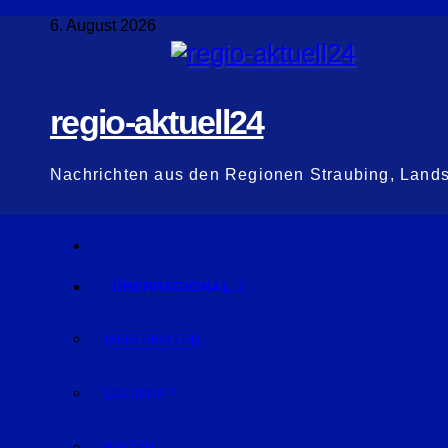
Zum
6. August 2026
Inhalt
springen
regio-aktuell24
Nachrichten aus den Regionen Straubing, Land
ÜBERREGIONAL
NIEDERBAYERN
OBERPFALZ