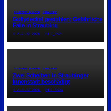
POLIZEIMELDUNGEN
STRAUBING
Gullydeckel gestohlen: Gefährliche
Falle in Straubing
9. AUGUST 2026
RED_RA24
POLIZEIMELDUNGEN
STRAUBING
Zwei Scheiben in Straubinger
Innenstadt beschädigt
9. AUGUST 2026
RED_RA24