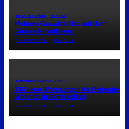
POLIZEIMELDUNGEN
STRAUBING
Mehrere Gewaltdelikte auf dem
Gäubodenvolksfest
9. AUGUST 2026
RED_RA24
LANDKREIS DINGOLFING-LANDAU
136 neue Wohnungen für Betreutes
Wohnen in Gottfrieding
9. AUGUST 2026
RED_RA24