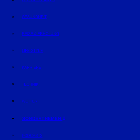
GELD & FINANZEN
GESUNDHEIT
REISE & ERHOLUNG
LIFE-STYLE
KARRIERE
TECHNIK
WETTER
SONDERTHEMEN
PODCASTS