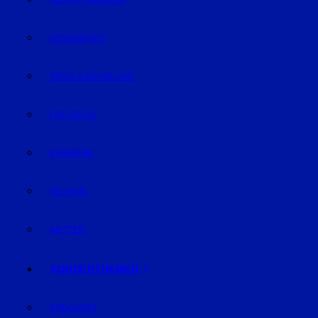
GELD & FINANZEN
GESUNDHEIT
REISE & ERHOLUNG
LIFE-STYLE
KARRIERE
TECHNIK
WETTER
SONDERTHEMEN
PODCASTS