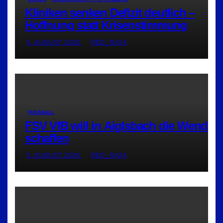
Kliniken senken Defizit deutlich –
Hoffnung statt Krisenstimmung
6. AUGUST 2026
RED_RA24
FUSSBALL
FSV VfB will in Aiglsbach die Wende
schaffen
6. AUGUST 2026
RED_RA24