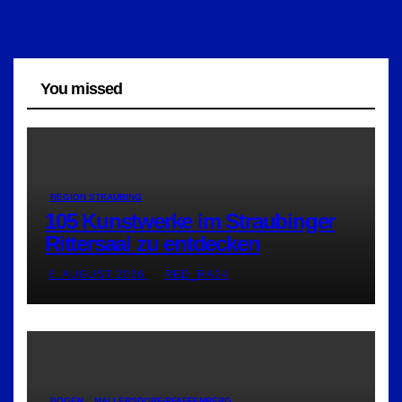
You missed
REGION STRAUBING
105 Kunstwerke im Straubinger
Rittersaal zu entdecken
6. AUGUST 2026
RED_RA24
BOGEN
MALLERSDORF-PFAFFENBERG